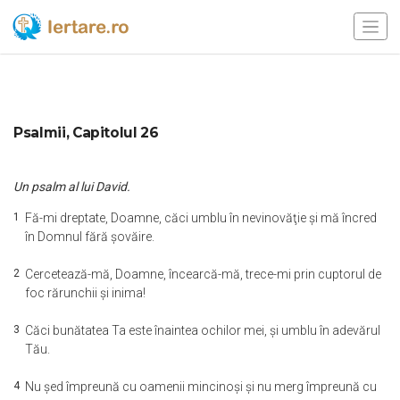
Psalmii, Capitolul 26
Un psalm al lui David.
1
Fă-mi dreptate, Doamne, căci umblu în nevinovăţie şi mă încred
în Domnul fără şovăire.
2
Cercetează-mă, Doamne, încearcă-mă, trece-mi prin cuptorul de
foc rărunchii şi inima!
3
Căci bunătatea Ta este înaintea ochilor mei, şi umblu în adevărul
Tău.
4
Nu şed împreună cu oamenii mincinoşi şi nu merg împreună cu