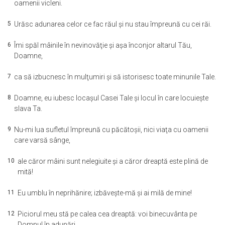
oamenii vicleni.
5
Urăsc adunarea celor ce fac răul şi nu stau împreună cu cei răi.
6
Îmi spăl mâinile în nevinovăţie şi aşa înconjor altarul Tău,
Doamne,
7
ca să izbucnesc în mulţumiri şi să istorisesc toate minunile Tale.
8
Doamne, eu iubesc locaşul Casei Tale şi locul în care locuieşte
slava Ta.
9
Nu-mi lua sufletul împreună cu păcătoşii, nici viaţa cu oamenii
care varsă sânge,
10
ale căror mâini sunt nelegiuite şi a căror dreaptă este plină de
mită!
11
Eu umblu în neprihănire; izbăveşte-mă şi ai milă de mine!
12
Piciorul meu stă pe calea cea dreaptă: voi binecuvânta pe
Domnul în adunări.