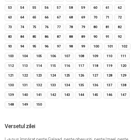
53
54
55
56
57
58
59
60
61
62
63
64
65
66
67
68
69
70
71
72
73
74
75
76
77
78
79
80
81
82
83
84
85
86
87
88
89
90
91
92
93
94
95
96
97
98
99
100
101
102
103
104
105
106
107
108
109
110
111
112
113
114
115
116
117
118
119
120
121
122
123
124
125
126
127
128
129
130
131
132
133
134
135
136
137
138
139
140
141
142
143
144
145
146
147
148
149
150
Versetul zilei
L-a pus împărat peste Galaad, peste gheşuriţi, peste Izreel, peste