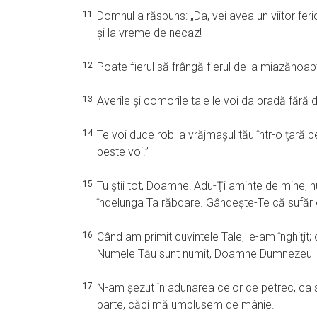
11
Domnul a răspuns: „Da, vei avea un viitor feri
şi la vreme de necaz!
12
Poate fierul să frângă fierul de la miazănoa
13
Averile şi comorile tale le voi da pradă fără d
14
Te voi duce rob la vrăjmaşul tău într-o ţară p
peste voi!” –
15
Tu ştii tot, Doamne! Adu-Ţi aminte de mine, 
îndelunga Ta răbdare. Gândeşte-Te că sufăr o
16
Când am primit cuvintele Tale, le-am înghiţit; 
Numele Tău sunt numit, Doamne Dumnezeul oş
17
N-am şezut în adunarea celor ce petrec, ca să
parte, căci mă umplusem de mânie.