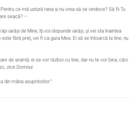
entru ce mă ustură rana şi nu vrea să se vindece? Să fii Tu
care seacă? –
 iarăşi de Mine, îţi voi răspunde iarăşi, şi vei sta înaintea
ste fără preţ, vei fi ca gura Mea. Ei să se întoarcă la tine, nu
re de aramă; ei se vor război cu tine, dar nu te vor birui; căci
esc, zice Domnul.
a din mâna asupritorilor.”