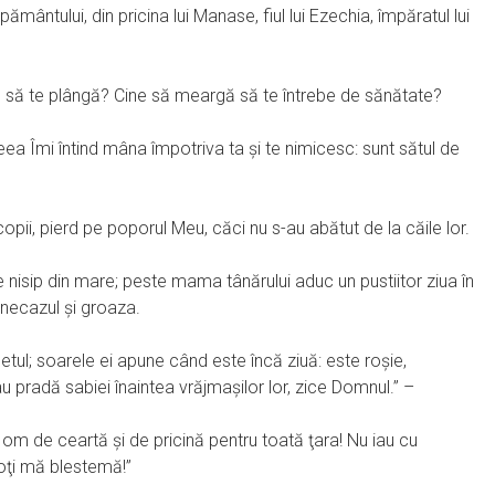
ământului, din pricina lui Manase, fiul lui Ezechia, împăratul lui
ne să te plângă? Cine să meargă să te întrebe de sănătate?
eea Îmi întind mâna împotriva ta şi te nimicesc: sunt sătul de
de copii, pierd pe poporul Meu, căci nu s-au abătut de la căile lor.
nisip din mare; peste mama tânărului aduc un pustiitor ziua în
necazul şi groaza.
letul; soarele ei apune când este încă ziuă: este roşie,
u pradă sabiei înaintea vrăjmaşilor lor, zice Domnul.” –
m de ceartă şi de pricină pentru toată ţara! Nu iau cu
toţi mă blestemă!”