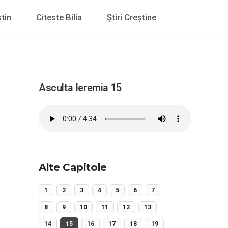
tin
Citeste Bilia
Știri Creștine
Asculta Ieremia 15
Alte Capitole
1
2
3
4
5
6
7
8
9
10
11
12
13
14
15
16
17
18
19