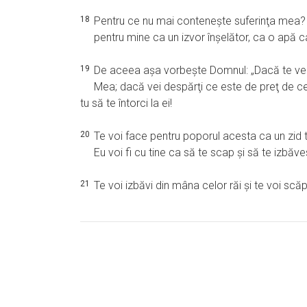
18
Pentru ce nu mai conteneşte suferinţa mea? P
pentru mine ca un izvor înşelător, ca o apă 
19
De aceea aşa vorbeşte Domnul: „Dacă te vei lipi
Mea; dacă vei despărţi ce este de preţ de ce e
tu să te întorci la ei!
20
Te voi face pentru poporul acesta ca un zid ta
Eu voi fi cu tine ca să te scap şi să te izbăv
21
Te voi izbăvi din mâna celor răi şi te voi scăp