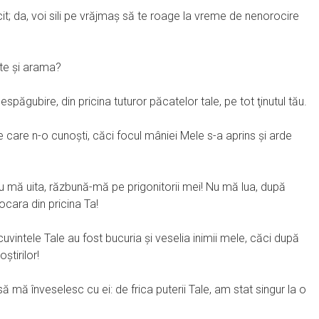
cit; da, voi sili pe vrăjmaş să te roage la vreme de nenorocire
pte şi arama?
espăgubire, din pricina tuturor păcatelor tale, pe tot ţinutul tău.
e care n-o cunoşti, căci focul mâniei Mele s-a aprins şi arde
nu mă uita, răzbună-mă pe prigonitorii mei! Nu mă lua, după
cara din pricina Ta!
cuvintele Tale au fost bucuria şi veselia inimii mele, căci după
tirilor!
 mă înveselesc cu ei: de frica puterii Tale, am stat singur la o