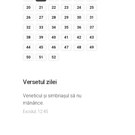
20
21
22
23
24
25
26
27
28
29
30
31
32
33
34
35
36
37
38
39
40
41
42
43
44
45
46
47
48
49
50
51
52
Versetul zilei
Veneticul şi simbriaşul să nu
mănânce.
Exodul, 12:45