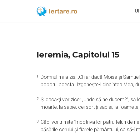
Ul
Ieremia, Capitolul 15
1
Domnul mi-a zis: „Chiar dacă Moise şi Samuel s
poporul acesta. Izgoneşte-l dinaintea Mea, d
2
Şi dacă-ţi vor zice: „Unde să ne ducem?”, să l
moarte, la sabie, cei sortiţi sabiei, la foamete, c
3
Căci voi trimite împotriva lor patru feluri de ne
păsările cerului şi fiarele pământului, ca să-i