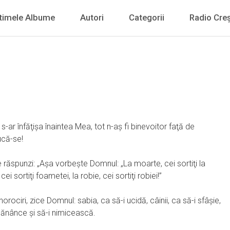
timele Albume
Autori
Categorii
Radio Creș
-ar înfăţişa înaintea Mea, tot n-aş fi binevoitor faţă de
ucă-se!
e răspunzi: „Aşa vorbeşte Domnul: „La moarte, cei sortiţi la
ei sortiţi foametei, la robie, cei sortiţi robiei!”
norociri, zice Domnul: sabia, ca să-i ucidă, câinii, ca să-i sfâşie,
 mănânce şi să-i nimicească.