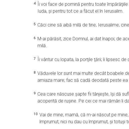
4
Îi voi face de pomină pentru toate împărăţiile p
Iuda, şi pentru tot ce a făcut el în Ierusalim.
5
Căci cine să aibă milă de tine, Ierusalime, ci
6
M-ai părăsit, zice Domnul, ai dat înapoi; de ac
milă.
7
Îi vântur cu lopata, la porţile ţării; îi lipsesc 
8
Văduvele lor sunt mai multe decât boabele de 
amiaza mare; fac să cadă deodată peste ea 
9
Cea care născuse şapte fii tânjeşte, îşi dă suf
acoperită de ruşine. Pe cei ce mai rămân îi da
10
Vai de mine, mamă, că m-ai născut pe mine, o
împrumut, nici nu dau cu împrumut, şi totuşi 