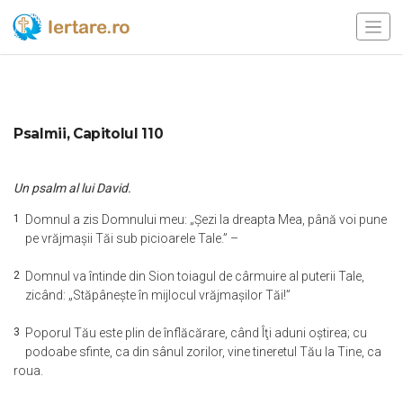
Psalmii, Capitolul 110
Un psalm al lui David.
1
Domnul a zis Domnului meu: „Şezi la dreapta Mea, până voi pune
pe vrăjmaşii Tăi sub picioarele Tale.” –
2
Domnul va întinde din Sion toiagul de cârmuire al puterii Tale,
zicând: „Stăpâneşte în mijlocul vrăjmaşilor Tăi!”
3
Poporul Tău este plin de înflăcărare, când Îţi aduni oştirea; cu
podoabe sfinte, ca din sânul zorilor, vine tineretul Tău la Tine, ca
roua.