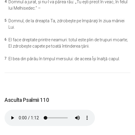
4
Domnul a jurat, şi nu-I va părea rău: „Tu eşti preot în veac, în felul
lui Melhisedec.” –
5
Domnul, de la dreapta Ta, zdrobeşte pe împăraţi în ziua mâniei
Lui.
6
El face dreptate printre neamuri: totul este plin de trupuri moarte;
El zdrobeşte capete pe toată întinderea ţării.
7
El bea din pârâu în timpul mersului: de aceea Îşi înalţă capul.
Asculta Psalmii 110