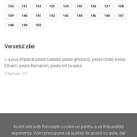
130
131
132
133
134
135
136
137
138
139
140
141
142
143
144
145
146
147
148
149
150
Versetul zilei
L-a pus împărat peste Galaad, peste gheşuriţi, peste Izreel, peste
Efraim, peste Beniamin, peste tot Israelul.
2 Samuel, 2:9
Acest site web folosește cookie-uri pentru a vă îmbunătăți
©
Iertare.ro.
2026
experiența. Vom presupune că sunteți de acord cu asta, dar