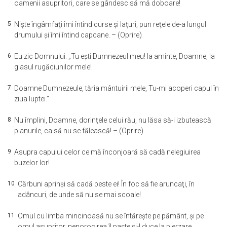
oamenii asupritori, care se gândesc să mă doboare!
5
Nişte îngâmfaţi îmi întind curse şi laţuri, pun reţele de-a lungul
drumului şi îmi întind capcane. – (Oprire)
6
Eu zic Domnului: „Tu eşti Dumnezeul meu! Ia aminte, Doamne, la
glasul rugăciunilor mele!
7
Doamne Dumnezeule, tăria mântuirii mele, Tu-mi acoperi capul în
ziua luptei.”
8
Nu împlini, Doamne, dorinţele celui rău, nu lăsa să-i izbutească
planurile, ca să nu se fălească! – (Oprire)
9
Asupra capului celor ce mă înconjoară să cadă nelegiuirea
buzelor lor!
10
Cărbuni aprinşi să cadă peste ei! În foc să fie aruncaţi, în
adâncuri, de unde să nu se mai scoale!
11
Omul cu limba mincinoasă nu se întăreşte pe pământ, şi pe
omul asupritor, nenorocirea îl paşte şi-l duce la pierzare.