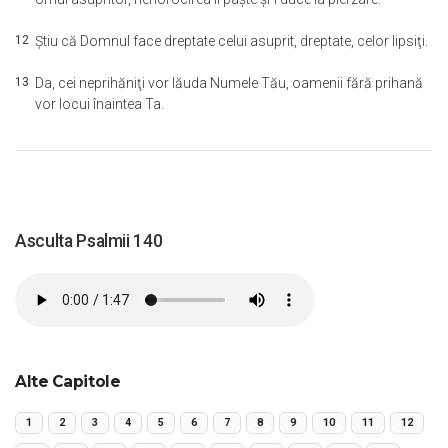
12
Ştiu că Domnul face dreptate celui asuprit, dreptate, celor lipsiţi.
13
Da, cei neprihăniţi vor lăuda Numele Tău, oamenii fără prihană
vor locui înaintea Ta.
Asculta Psalmii 140
Alte Capitole
1
2
3
4
5
6
7
8
9
10
11
12