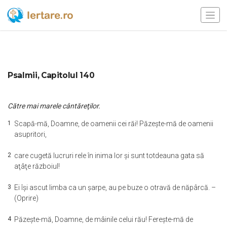
Psalmii, Capitolul 140
Către mai marele cântăreţilor.
1
Scapă-mă, Doamne, de oamenii cei răi! Păzeşte-mă de oamenii
asupritori,
2
care cugetă lucruri rele în inima lor şi sunt totdeauna gata să
aţâţe războiul!
3
Ei îşi ascut limba ca un şarpe, au pe buze o otravă de năpârcă. –
(Oprire)
4
Păzeşte-mă, Doamne, de mâinile celui rău! Fereşte-mă de