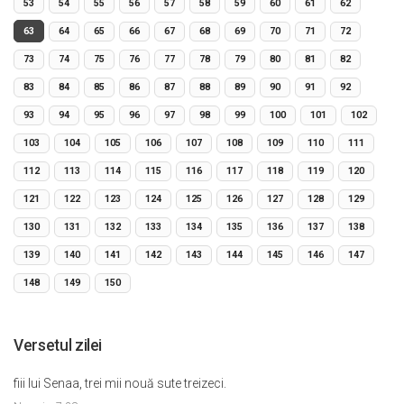
53
54
55
56
57
58
59
60
61
62
63
64
65
66
67
68
69
70
71
72
73
74
75
76
77
78
79
80
81
82
83
84
85
86
87
88
89
90
91
92
93
94
95
96
97
98
99
100
101
102
103
104
105
106
107
108
109
110
111
112
113
114
115
116
117
118
119
120
121
122
123
124
125
126
127
128
129
130
131
132
133
134
135
136
137
138
139
140
141
142
143
144
145
146
147
148
149
150
Versetul zilei
fiii lui Senaa, trei mii nouă sute treizeci.