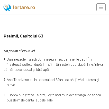
Psalmii, Capitolul 63
Un psalm al lui David.
1
Dumnezeule, Tu eşti Dumnezeul meu, pe Tine Te caut! Îmi
însetează sufletul după Tine, îmi tânjeşte trupul după Tine, într-un
pământ sec, uscat şi fără apă.
2
Aşa Te privesc eu în Locaşul cel Sfânt, ca să-Ţi văd puterea şi
slava.
3
Fiindcă bunătatea Ta preţuieşte mai mult decât viaţa, de aceea
buzele mele cântă laudele Tale.