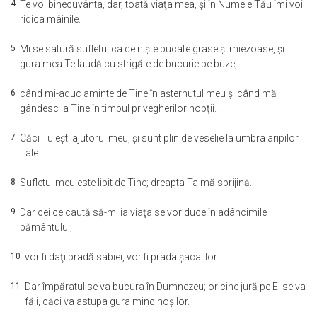
4
Te voi binecuvânta, dar, toată viaţa mea, şi în Numele Tău îmi voi
ridica mâinile.
5
Mi se satură sufletul ca de nişte bucate grase şi miezoase, şi
gura mea Te laudă cu strigăte de bucurie pe buze,
6
când mi-aduc aminte de Tine în aşternutul meu şi când mă
gândesc la Tine în timpul privegherilor nopţii.
7
Căci Tu eşti ajutorul meu, şi sunt plin de veselie la umbra aripilor
Tale.
8
Sufletul meu este lipit de Tine; dreapta Ta mă sprijină.
9
Dar cei ce caută să-mi ia viaţa se vor duce în adâncimile
pământului;
10
vor fi daţi pradă sabiei, vor fi prada şacalilor.
11
Dar împăratul se va bucura în Dumnezeu; oricine jură pe El se va
făli, căci va astupa gura mincinoşilor.