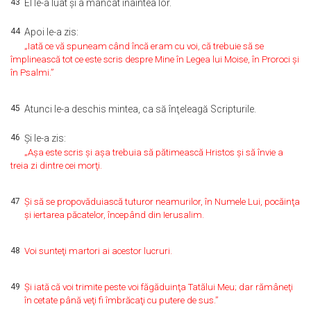
43
El le-a luat şi a mâncat înaintea lor.
44
Apoi le-a zis:
„Iată ce vă spuneam când încă eram cu voi, că trebuie să se
împlinească tot ce este scris despre Mine în Legea lui Moise, în Proroci şi
în Psalmi.”
45
Atunci le-a deschis mintea, ca să înţeleagă Scripturile.
46
Şi le-a zis:
„Aşa este scris şi aşa trebuia să pătimească Hristos şi să învie a
treia zi dintre cei morţi.
47
Şi să se propovăduiască tuturor neamurilor, în Numele Lui, pocăinţa
şi iertarea păcatelor, începând din Ierusalim.
48
Voi sunteţi martori ai acestor lucruri.
49
Şi iată că voi trimite peste voi făgăduinţa Tatălui Meu; dar rămâneţi
în cetate până veţi fi îmbrăcaţi cu putere de sus.”