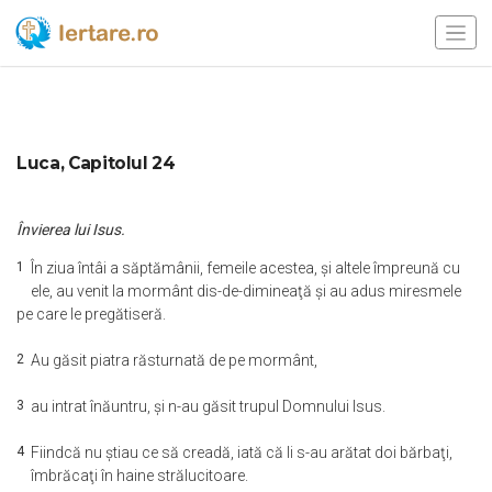
Luca, Capitolul 24
Învierea lui Isus.
1
În ziua întâi a săptămânii, femeile acestea, şi altele împreună cu
ele, au venit la mormânt dis-de-dimineaţă şi au adus miresmele
pe care le pregătiseră.
2
Au găsit piatra răsturnată de pe mormânt,
3
au intrat înăuntru, şi n-au găsit trupul Domnului Isus.
4
Fiindcă nu ştiau ce să creadă, iată că li s-au arătat doi bărbaţi,
îmbrăcaţi în haine strălucitoare.