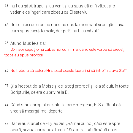
23
nu I-au găsit trupul şi au venit şi au spus că ar fi văzut şi o
vedenie de îngeri care ziceau că El este viu.
24
Unii din cei ce erau cu noi s-au dus la mormânt şi au găsit aşa
cum spuseseră femeile, dar pe El nu L-au văzut.”
25
Atunci Isus le-a zis:
„O, nepricepuţilor şi zăbavnici cu inima, când este vorba să credeţi
tot ce au spus prorocii!
26
Nu trebuia să sufere Hristosul aceste lucruri şi să intre în slava Sa?”
27
Şi a început de la Moise şi de la toţi prorocii şi le-a tâlcuit, în toate
Scripturile, ce era cu privire la El.
28
Când s-au apropiat de satul la care mergeau, El S-a făcut că
vrea să meargă mai departe.
29
Dar ei au stăruit de El şi au zis: „Rămâi cu noi, căci este spre
seară, şi ziua aproape a trecut.” Şi a intrat să rămână cu ei.