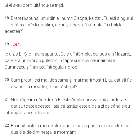
Şi ei s-au oprit, uitându-se trişti.
18
Drept răspuns, unul din ei, numit Cleopa, I-a zis: „Tu eşti singurul
străin aici în Ierusalim, de nu ştii ce s-a întâmplat în el zilele
acestea?”
19
„Ce?”,
le-a zis El. Şi ei I-au răspuns: „Ce s-a întâmplat cu Isus din Nazaret,
care era un proroc puternic în fapte şi în cuvinte înaintea lui
Dumnezeu şi înaintea întregului norod.
20
Cum preoţii cei mai de seamă şi mai marii noştri L-au dat să fie
osândit la moarte şi L-au răstignit?
21
Noi trăgeam nădejde că El este Acela care va izbăvi pe Israel;
dar cu toate acestea, iată că astăzi este a treia zi de când s-au
întâmplat aceste lucruri.
22
Ba încă nişte femei de ale noastre ne-au pus în uimire: ele s-au
dus dis-de-dimineaţă la mormânt,