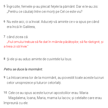
5
Îngrozite, femeile şi-au plecat feţele la pământ. Dar ei le-au zis:
„Pentru ce căutaţi între cei morţi pe Cel ce este viu?
6
Nu este aici, ci a înviat. Aduceţi-vă aminte ce v-a spus pe când
era încă în Galileea,
7
când zicea că:
„Fiul omului trebuie să fie dat în mâinile păcătoşilor, să fie răstignit, şi
a treia zi să învie.”
8
Şi ele şi-au adus aminte de cuvintele lui Isus.
Petru se duce la mormânt.
9
La întoarcerea lor de la mormânt, au povestit toate aceste lucruri
celor unsprezece şi tuturor celorlalţi.
10
Cele ce au spus aceste lucruri apostolilor erau: Maria
Magdalena, Ioana, Maria, mama lui Iacov, şi celelalte care erau
împreună cu ele.