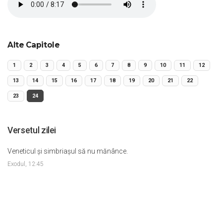
Alte Capitole
1
2
3
4
5
6
7
8
9
10
11
12
13
14
15
16
17
18
19
20
21
22
23
24
Versetul zilei
Veneticul şi simbriaşul să nu mănânce.
Exodul, 12:45