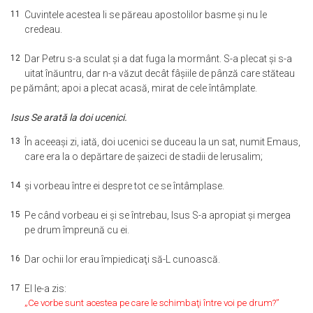
11
Cuvintele acestea li se păreau apostolilor basme şi nu le
credeau.
12
Dar Petru s-a sculat şi a dat fuga la mormânt. S-a plecat şi s-a
uitat înăuntru, dar n-a văzut decât fâşiile de pânză care stăteau
pe pământ; apoi a plecat acasă, mirat de cele întâmplate.
Isus Se arată la doi ucenici.
13
În aceeaşi zi, iată, doi ucenici se duceau la un sat, numit Emaus,
care era la o depărtare de şaizeci de stadii de Ierusalim;
14
şi vorbeau între ei despre tot ce se întâmplase.
15
Pe când vorbeau ei şi se întrebau, Isus S-a apropiat şi mergea
pe drum împreună cu ei.
16
Dar ochii lor erau împiedicaţi să-L cunoască.
17
El le-a zis:
„Ce vorbe sunt acestea pe care le schimbaţi între voi pe drum?”