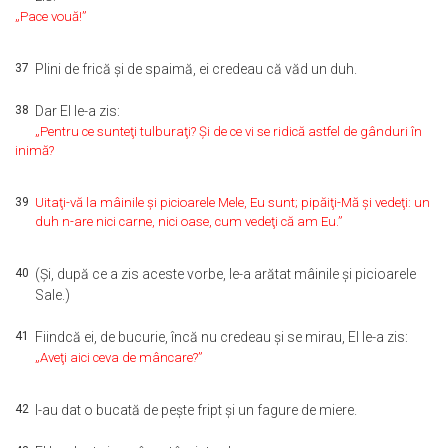
„Pace vouă!”
37
Plini de frică şi de spaimă, ei credeau că văd un duh.
38
Dar El le-a zis:
„Pentru ce sunteţi tulburaţi? Şi de ce vi se ridică astfel de gânduri în
inimă?
39
Uitaţi-vă la mâinile şi picioarele Mele, Eu sunt; pipăiţi-Mă şi vedeţi: un
duh n-are nici carne, nici oase, cum vedeţi că am Eu.”
40
(Şi, după ce a zis aceste vorbe, le-a arătat mâinile şi picioarele
Sale.)
41
Fiindcă ei, de bucurie, încă nu credeau şi se mirau, El le-a zis:
„Aveţi aici ceva de mâncare?”
42
I-au dat o bucată de peşte fript şi un fagure de miere.