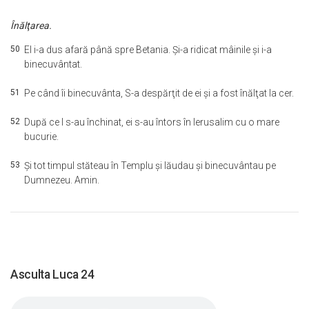
Înălţarea.
50
El i-a dus afară până spre Betania. Şi-a ridicat mâinile şi i-a
binecuvântat.
51
Pe când îi binecuvânta, S-a despărţit de ei şi a fost înălţat la cer.
52
După ce I s-au închinat, ei s-au întors în Ierusalim cu o mare
bucurie.
53
Şi tot timpul stăteau în Templu şi lăudau şi binecuvântau pe
Dumnezeu. Amin.
Asculta Luca 24