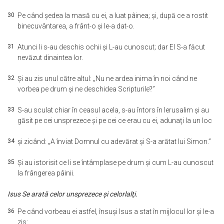
30
Pe când şedea la masă cu ei, a luat pâinea; şi, după ce a rostit
binecuvântarea, a frânt-o şi le-a dat-o.
31
Atunci li s-au deschis ochii şi L-au cunoscut; dar El S-a făcut
nevăzut dinaintea lor.
32
Şi au zis unul către altul: „Nu ne ardea inima în noi când ne
vorbea pe drum şi ne deschidea Scripturile?”
33
S-au sculat chiar în ceasul acela, s-au întors în Ierusalim şi au
găsit pe cei unsprezece şi pe cei ce erau cu ei, adunaţi la un loc
34
şi zicând: „A înviat Domnul cu adevărat şi S-a arătat lui Simon.”
35
Şi au istorisit ce li se întâmplase pe drum şi cum L-au cunoscut
la frângerea pâinii.
Isus Se arată celor unsprezece şi celorlalţi.
36
Pe când vorbeau ei astfel, însuşi Isus a stat în mijlocul lor şi le-a
zis: