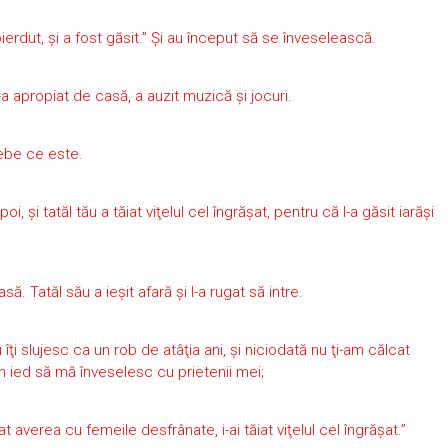
pierdut, şi a fost găsit.” Şi au început să se înveselească.
-a apropiat de casă, a auzit muzică şi jocuri.
rebe ce este.
i, şi tatăl tău a tăiat viţelul cel îngrăşat, pentru că l-a găsit iarăşi
să. Tatăl său a ieşit afară şi l-a rugat să intre.
u îţi slujesc ca un rob de atâţia ani, şi niciodată nu ţi-am călcat
n ied să mă înveselesc cu prietenii mei;
at averea cu femeile desfrânate, i-ai tăiat viţelul cel îngrăşat.”