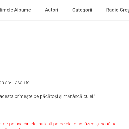
timele Albume
Autori
Categorii
Radio Creș
ca să-L asculte.
mul acesta primeşte pe păcătoşi şi mănâncă cu ei.”
ierde pe una din ele, nu lasă pe celelalte nouăzeci şi nouă pe