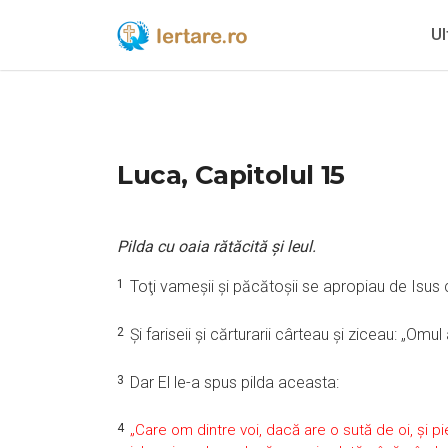
Ul
Luca, Capitolul 15
Pilda cu oaia rătăcită şi leul.
1
Toţi vameşii şi păcătoşii se apropiau de Isus 
2
Şi fariseii şi cărturarii cârteau şi ziceau: „O
3
Dar El le-a spus pilda aceasta:
4
„Care om dintre voi, dacă are o sută de oi, şi p