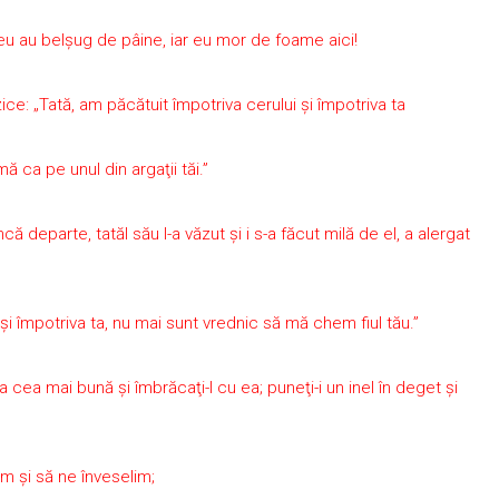
ui meu au belşug de pâine, iar eu mor de foame aici!
zice: „Tată, am păcătuit împotriva cerului şi împotriva ta
ă ca pe unul din argaţii tăi.”
ncă departe, tatăl său l-a văzut şi i s-a făcut milă de el, a alergat
i şi împotriva ta, nu mai sunt vrednic să mă chem fiul tău.”
a cea mai bună şi îmbrăcaţi-l cu ea; puneţi-i un inel în deget şi
ăm şi să ne înveselim;