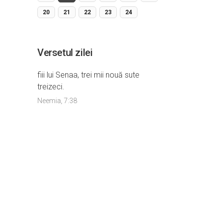
20
21
22
23
24
Versetul zilei
fiii lui Senaa, trei mii nouă sute
treizeci.
Neemia, 7:38