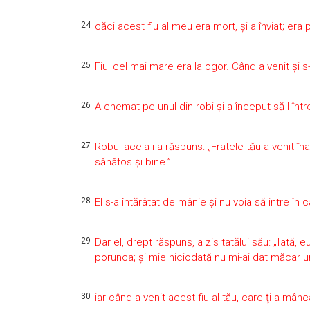
24
căci acest fiu al meu era mort, şi a înviat; era 
25
Fiul cel mai mare era la ogor. Când a venit şi s
26
A chemat pe unul din robi şi a început să-l înt
27
Robul acela i-a răspuns: „Fratele tău a venit înapo
sănătos şi bine.”
28
El s-a întărâtat de mânie şi nu voia să intre în ca
29
Dar el, drept răspuns, a zis tatălui său: „Iată, e
porunca; şi mie niciodată nu mi-ai dat măcar u
30
iar când a venit acest fiu al tău, care ţi-a mânc