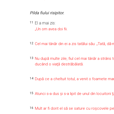
Pilda fiului risipitor.
11
El a mai zis:
„Un om avea doi fii.
12
Cel mai tânăr din ei a zis tatălui său: „Tată, dă
13
Nu după multe zile, fiul cel mai tânăr a strâns t
ducând o viaţă destrăbălată.
14
După ce a cheltuit totul, a venit o foamete mar
15
Atunci s-a dus şi s-a lipit de unul din locuitorii
16
Mult ar fi dorit el să se sature cu roşcovele p