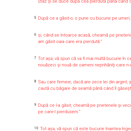
izlaz şi se duce după cea pierdută până când
5
După ce a găsit-o, o pune cu bucurie pe umeri;
6
şi, când se întoarce acasă, cheamă pe prietenii ş
am găsit oaia care era pierdută.”
7
Tot aşa, vă spun că va fi mai multă bucurie în
nouăzeci şi nouă de oameni neprihăniţi care n-
8
Sau care femeie, dacă are zece lei din argint, ş
caută cu băgare de seamă până când îl găseş
9
După ce l-a găsit, cheamă pe prietenele şi vecin
pe care-l pierdusem.”
10
Tot aşa, vă spun că este bucurie înaintea îng