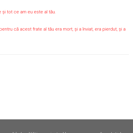
ne şi tot ce am eu este al tău.
ntru că acest frate al tău era mort, şi a înviat, era pierdut, şi a