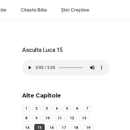
tin
Citeste Bilia
Știri Creștine
Asculta Luca 15
Alte Capitole
1
2
3
4
5
6
7
8
9
10
11
12
13
14
15
16
17
18
19