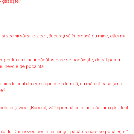
 o găseşte?
i vecinii săi şi le zice: „Bucuraţi-vă împreună cu mine, căci mi-
 cer pentru un singur păcătos care se pocăieşte, decât pentru
au nevoie de pocăinţă.
i pierde unul din ei, nu aprinde o lumină, nu mătură casa şi nu
te?
ele ei şi zice: „Bucuraţi-vă împreună cu mine, căci am găsit leul
erilor lui Dumnezeu pentru un singur păcătos care se pocăieşte.”