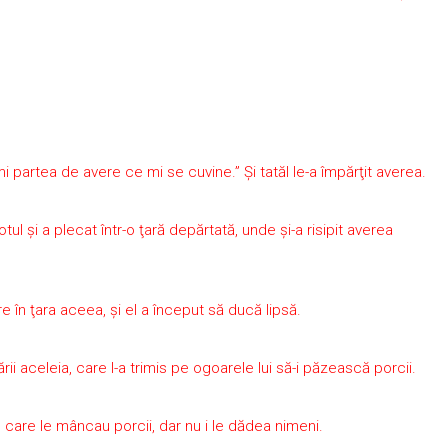
-mi partea de avere ce mi se cuvine.” Şi tatăl le-a împărţit averea.
otul şi a plecat într-o ţară depărtată, unde şi-a risipit averea
e în ţara aceea, şi el a început să ducă lipsă.
 ţării aceleia, care l-a trimis pe ogoarele lui să-i păzească porcii.
e care le mâncau porcii, dar nu i le dădea nimeni.