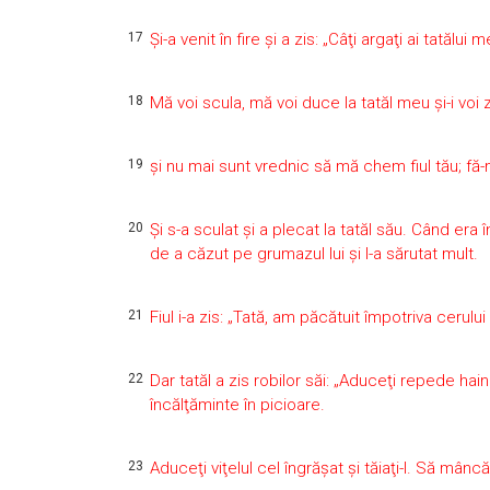
17
Şi-a venit în fire şi a zis: „Câţi argaţi ai tatăl
18
Mă voi scula, mă voi duce la tatăl meu şi-i voi 
19
şi nu mai sunt vrednic să mă chem fiul tău; fă-m
20
Şi s-a sculat şi a plecat la tatăl său. Când era î
de a căzut pe grumazul lui şi l-a sărutat mult.
21
Fiul i-a zis: „Tată, am păcătuit împotriva cerulu
22
Dar tatăl a zis robilor săi: „Aduceţi repede hain
încălţăminte în picioare.
23
Aduceţi viţelul cel îngrăşat şi tăiaţi-l. Să mânc