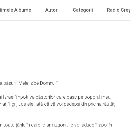
timele Albume
Autori
Categorii
Radio Creș
ma păşunii Mele, zice Domnul.”
Israel împotriva păstorilor care pasc pe poporul meu:
 v-aţi îngrijit de ele, iată că vă voi pedepsi din pricina răutăţii
 toate ţările în care le-am izgonit; le voi aduce înapoi în