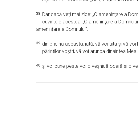
38
Dar dacă veţi mai zice: „O ameninţare a Domn
cuvintele acestea: „O ameninţare a Domnului”
ameninţare a Domnului”,
39
din pricina aceasta, iată, vă voi uita şi vă v
părinţilor voştri, vă voi arunca dinaintea Mea
40
şi voi pune peste voi o veşnică ocară şi o ve