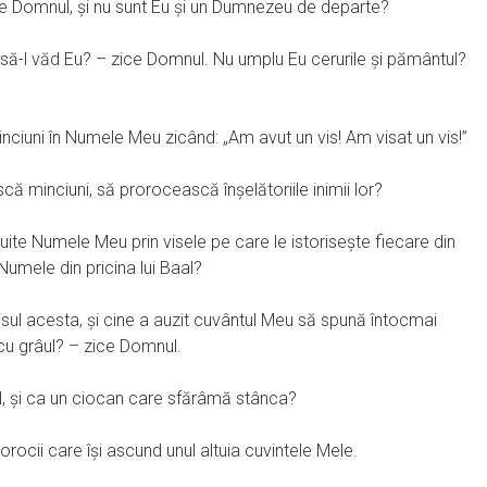
 Domnul, şi nu sunt Eu şi un Dumnezeu de departe?
 să-l văd Eu? – zice Domnul. Nu umplu Eu cerurile şi pământul?
ciuni în Numele Meu zicând: „Am avut un vis! Am visat un vis!”
 minciuni, să prorocească înşelătoriile inimii lor?
ite Numele Meu prin visele pe care le istoriseşte fiecare din
 Numele din pricina lui Baal?
isul acesta, şi cine a auzit cuvântul Meu să spună întocmai
cu grâul? – zice Domnul.
, şi ca un ciocan care sfărâmă stânca?
ocii care îşi ascund unul altuia cuvintele Mele.