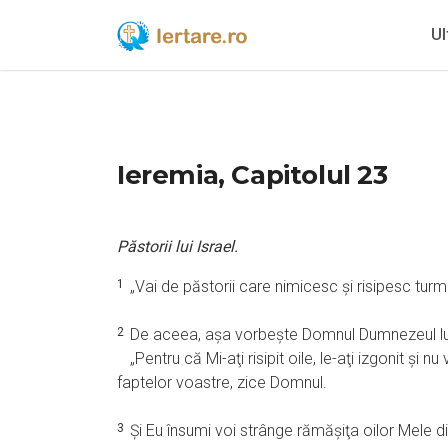
Ul
Ieremia, Capitolul 23
Păstorii lui Israel.
1
„Vai de păstorii care nimicesc şi risipesc tur
2
De aceea, aşa vorbeşte Domnul Dumnezeul lui 
„Pentru că Mi-aţi risipit oile, le-aţi izgonit şi nu
faptelor voastre, zice Domnul.
3
Şi Eu însumi voi strânge rămăşiţa oilor Mele din