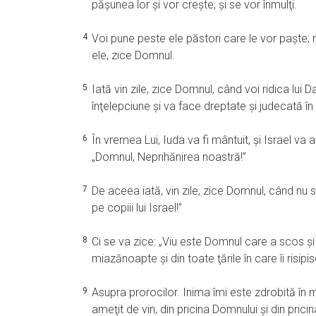
păşunea lor şi vor creşte, şi se vor înmulţi.
4
Voi pune peste ele păstori care le vor paşte; nu
ele, zice Domnul.
5
Iată vin zile, zice Domnul, când voi ridica lui 
înţelepciune şi va face dreptate şi judecată în 
6
În vremea Lui, Iuda va fi mântuit, şi Israel va a
„Domnul, Neprihănirea noastră!”
7
De aceea iată, vin zile, zice Domnul, când nu 
pe copiii lui Israel!”
8
Ci se va zice: „Viu este Domnul care a scos şi 
miazănoapte şi din toate ţările în care îi risipise
9
Asupra prorocilor. Inima îmi este zdrobită în
ameţit de vin, din pricina Domnului şi din pricin