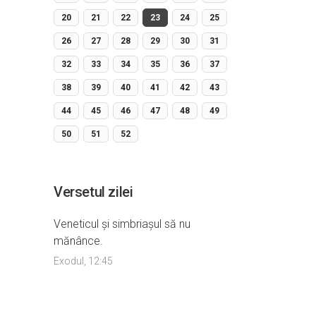
20
21
22
23
24
25
26
27
28
29
30
31
32
33
34
35
36
37
38
39
40
41
42
43
44
45
46
47
48
49
50
51
52
Versetul zilei
Veneticul şi simbriaşul să nu
mănânce.
Exodul, 12:45