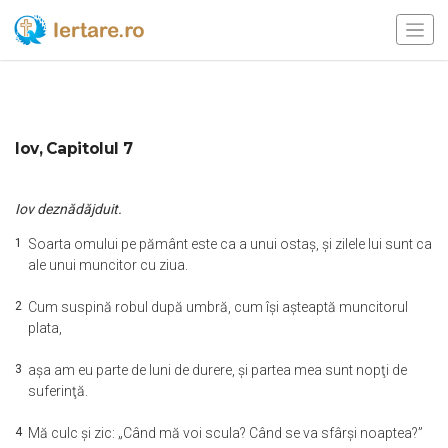
Iov, Capitolul 7
Iov deznădăjduit.
1
Soarta omului pe pământ este ca a unui ostaş, şi zilele lui sunt ca
ale unui muncitor cu ziua.
2
Cum suspină robul după umbră, cum îşi aşteaptă muncitorul
plata,
3
aşa am eu parte de luni de durere, şi partea mea sunt nopţi de
suferinţă.
4
Mă culc şi zic: „Când mă voi scula? Când se va sfârşi noaptea?”