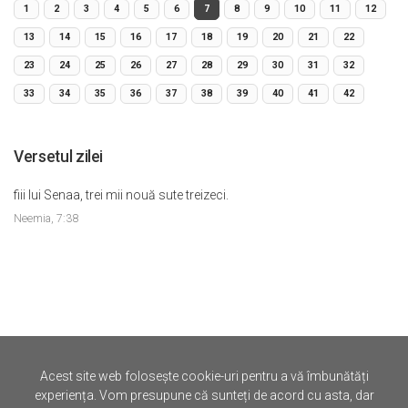
1
2
3
4
5
6
7
8
9
10
11
12
13
14
15
16
17
18
19
20
21
22
23
24
25
26
27
28
29
30
31
32
33
34
35
36
37
38
39
40
41
42
Versetul zilei
fiii lui Senaa, trei mii nouă sute treizeci.
Neemia, 7:38
Acest site web folosește cookie-uri pentru a vă îmbunătăți
©
Iertare.ro.
2026
experiența. Vom presupune că sunteți de acord cu asta, dar