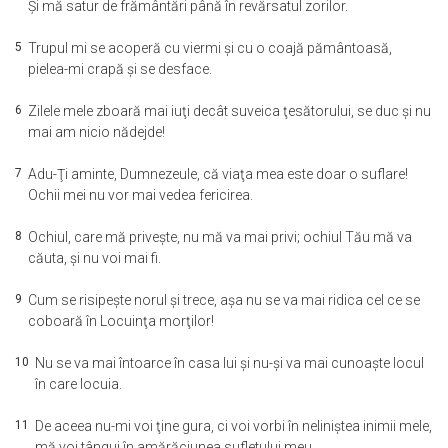
Şi mă satur de frământări până în revărsatul zorilor.
5
Trupul mi se acoperă cu viermi şi cu o coajă pământoasă,
pielea-mi crapă şi se desface.
6
Zilele mele zboară mai iuţi decât suveica ţesătorului, se duc şi nu
mai am nicio nădejde!
7
Adu-Ţi aminte, Dumnezeule, că viaţa mea este doar o suflare!
Ochii mei nu vor mai vedea fericirea.
8
Ochiul, care mă priveşte, nu mă va mai privi; ochiul Tău mă va
căuta, şi nu voi mai fi.
9
Cum se risipeşte norul şi trece, aşa nu se va mai ridica cel ce se
coboară în Locuinţa morţilor!
10
Nu se va mai întoarce în casa lui şi nu-şi va mai cunoaşte locul
în care locuia.
11
De aceea nu-mi voi ţine gura, ci voi vorbi în neliniştea inimii mele,
mă voi tângui în amărăciunea sufletului meu.