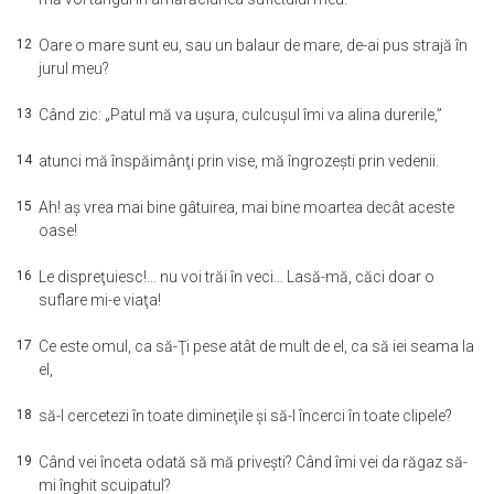
12
Oare o mare sunt eu, sau un balaur de mare, de-ai pus strajă în
jurul meu?
13
Când zic: „Patul mă va uşura, culcuşul îmi va alina durerile,”
14
atunci mă înspăimânţi prin vise, mă îngrozeşti prin vedenii.
15
Ah! aş vrea mai bine gâtuirea, mai bine moartea decât aceste
oase!
16
Le dispreţuiesc!… nu voi trăi în veci… Lasă-mă, căci doar o
suflare mi-e viaţa!
17
Ce este omul, ca să-Ţi pese atât de mult de el, ca să iei seama la
el,
18
să-l cercetezi în toate dimineţile şi să-l încerci în toate clipele?
19
Când vei înceta odată să mă priveşti? Când îmi vei da răgaz să-
mi înghit scuipatul?