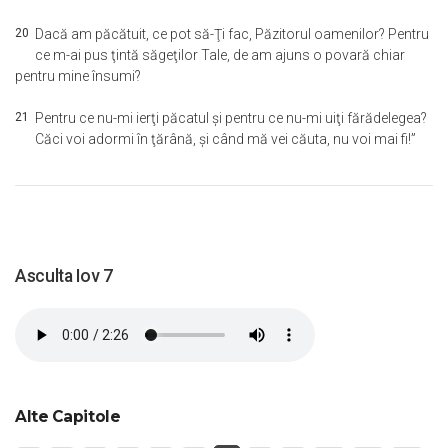
20
Dacă am păcătuit, ce pot să-Ţi fac, Păzitorul oamenilor? Pentru
ce m-ai pus ţintă săgeţilor Tale, de am ajuns o povară chiar
pentru mine însumi?
21
Pentru ce nu-mi ierţi păcatul şi pentru ce nu-mi uiţi fărădelegea?
Căci voi adormi în ţărână, şi când mă vei căuta, nu voi mai fi!”
Asculta Iov 7
Alte Capitole