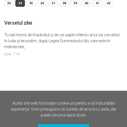
33
34
35
36
37
38
39
40
41
42
Versetul zilei
Tu eşti trimis de împăratul şi de cei şapte sfetnici ai lui să cercetezi
în Iuda şi Ierusalim, după Legea Dumnezeului tău care este în
mâinile tale,
Ezra, 7:14
Acest site web folosește cookie-uri pentru a vă îmbunătăți
©
Iertare.ro.
2026
experiența. Vom presupune că sunteți de acord cu asta, dar
puteți renunța dacă doriți.
Politica de Confidentialitate
Termene si Conditii
Contact
Drepturi de Autor (DMCA)
Cookies