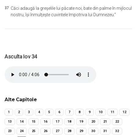
37
Căci adaugă la greşelile lui păcate noi; bate din palme în mijlocul
nostru, îşi înmulţeşte cuvintele împotriva lui Dumnezeu.”
Asculta Iov 34
Alte Capitole
1
2
3
4
5
6
7
8
9
10
11
12
13
14
15
16
17
18
19
20
21
22
23
24
25
26
27
28
29
30
31
32