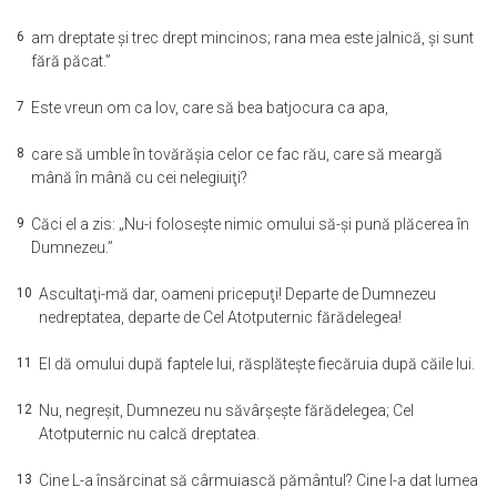
6
am dreptate şi trec drept mincinos; rana mea este jalnică, şi sunt
fără păcat.”
7
Este vreun om ca Iov, care să bea batjocura ca apa,
8
care să umble în tovărăşia celor ce fac rău, care să meargă
mână în mână cu cei nelegiuiţi?
9
Căci el a zis: „Nu-i foloseşte nimic omului să-şi pună plăcerea în
Dumnezeu.”
10
Ascultaţi-mă dar, oameni pricepuţi! Departe de Dumnezeu
nedreptatea, departe de Cel Atotputernic fărădelegea!
11
El dă omului după faptele lui, răsplăteşte fiecăruia după căile lui.
12
Nu, negreşit, Dumnezeu nu săvârşeşte fărădelegea; Cel
Atotputernic nu calcă dreptatea.
13
Cine L-a însărcinat să cârmuiască pământul? Cine I-a dat lumea