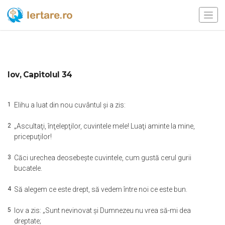
Iov, Capitolul 34
1
Elihu a luat din nou cuvântul şi a zis:
2
„Ascultaţi, înţelepţilor, cuvintele mele! Luaţi aminte la mine,
pricepuţilor!
3
Căci urechea deosebeşte cuvintele, cum gustă cerul gurii
bucatele.
4
Să alegem ce este drept, să vedem între noi ce este bun.
5
Iov a zis: „Sunt nevinovat şi Dumnezeu nu vrea să-mi dea
dreptate;