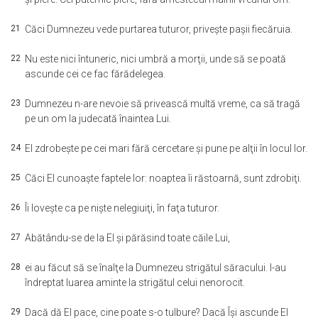
21
Căci Dumnezeu vede purtarea tuturor, priveşte paşii fiecăruia.
22
Nu este nici întuneric, nici umbră a morţii, unde să se poată
ascunde cei ce fac fărădelegea.
23
Dumnezeu n-are nevoie să privească multă vreme, ca să tragă
pe un om la judecată înaintea Lui.
24
El zdrobeşte pe cei mari fără cercetare şi pune pe alţii în locul lor.
25
Căci El cunoaşte faptele lor: noaptea îi răstoarnă, sunt zdrobiţi.
26
Îi loveşte ca pe nişte nelegiuiţi, în faţa tuturor.
27
Abătându-se de la El şi părăsind toate căile Lui,
28
ei au făcut să se înalţe la Dumnezeu strigătul săracului. I-au
îndreptat luarea aminte la strigătul celui nenorocit.
29
Dacă dă El pace, cine poate s-o tulbure? Dacă Îşi ascunde El