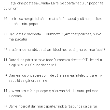
Faţa, cine poate să-L vadă? La fel Se poartă fie cu un popor, fie
cu un om,
30
pentru ca nelegiuitul să nu mai stăpânească şi să nu mai fie o
cursă pentru popor.
31
Căci a zis el vreodată lui Dumnezeu: „Am fost pedepsit, nu voi
mai păcătui;
32
arată-mi ce nu văd; dacă am făcut nedreptăţi, nu voi mai face”?
33
Oare după părerea ta va face Dumnezeu dreptate? Tu lepezi, tu
alegi, şi nu eu. Spune dar ce ştii!
34
Oamenii cu pricepere vor fi de părerea mea, înţeleptul care m-
ascultă va gândi ca mine:
35
„Iov vorbeşte fără pricepere, şi cuvântările lui sunt lipsite de
judecată.
36
Să fie încercat dar mai departe, fiindcă răspunde ca cei răi!