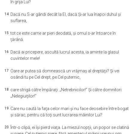
în grija Lui?
14
Dacă nu S-ar gândi decât la El, dacă Şi-ar lua înapoi duhul şi
suflarea,
15
tot ce este carne ar pieri deodată, şi omul s-ar întoarce în
ţărână.
16
Dacă ai pricepere, ascultă lucrul acesta, ia aminte la glasul
cuvintelor mele!
17
Oare ar putea să domnească un vrăjmaş al dreptăţii? Şi vei
osândi tu pe Cel drept, pe Cel puternic,
18
care strigă către împăraţi: „Netrebnicilor!” Şi către domnitori:
„Nelegiuiţilor!”
19
Care nu caută la faţa celor mari şi nu face deosebire între bogat
şi sărac, pentru că toţi sunt lucrarea mâinilor Lui?
20
Într-o clipă, ei îşi pierd viaţa. La miezul nopţii, un popor se clatină
şi piere. Cel puternic piere, fără amestecul mâinii vreunui om.