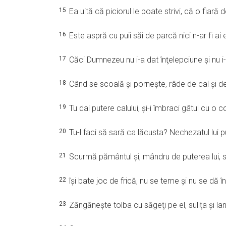
15
Ea uită că piciorul le poate strivi, că o fiară
16
Este aspră cu puii săi de parcă nici n-ar fi ai
17
Căci Dumnezeu nu i-a dat înţelepciune şi nu i
18
Când se scoală şi porneşte, râde de cal şi de 
19
Tu dai putere calului, şi-i îmbraci gâtul cu o
20
Tu-l faci să sară ca lăcusta? Nechezatul lui
21
Scurmă pământul şi, mândru de puterea lui, s
22
îşi bate joc de frică, nu se teme şi nu se dă î
23
Zăngăneşte tolba cu săgeţi pe el, suliţa şi la