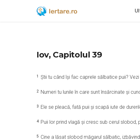
Ul
Iov, Capitolul 39
1
Ştii tu când îşi fac caprele sălbatice puii? Ve
2
Numeri tu lunile în care sunt însărcinate şi c
3
Ele se pleacă, fată puii şi scapă iute de dureril
4
Puii lor prind vlagă şi cresc sub cerul slobod, 
5
Cine a lăsat slobod măgarul sălbatic, izbăvind