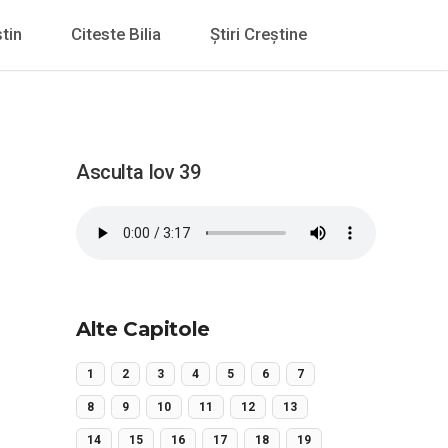
tin
Citeste Bilia
Știri Creștine
Asculta Iov 39
Alte Capitole
1
2
3
4
5
6
7
8
9
10
11
12
13
14
15
16
17
18
19