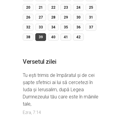
20
21
22
23
24
25
26
27
28
29
30
31
32
33
34
35
36
37
38
39
40
41
42
Versetul zilei
Tu eşti trimis de împăratul şi de cei
şapte sfetnici ai lui să cercetezi în
Iuda şi Ierusalim, după Legea
Dumnezeului tău care este în mâinile
tale,
Ezra, 7:14