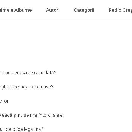
timele Albume
Autori
Categorii
Radio Creș
zi tu pe cerboaice când fată?
unoşti tu vremea când nasc?
e lor.
pleacă şi nu se mai întorc la ele.
u-l de orice legătură?