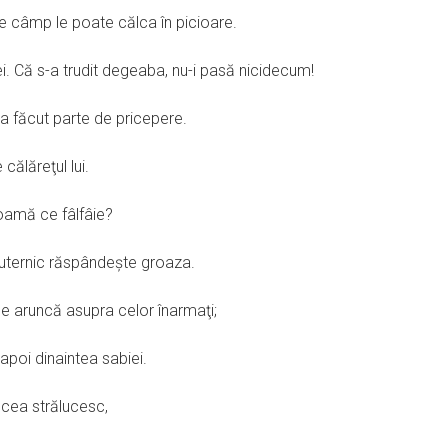
 de câmp le poate călca în picioare.
 ei. Că s-a trudit degeaba, nu-i pasă nicidecum!
-a făcut parte de pricepere.
călăreţul lui.
 coamă ce fâlfâie?
 puternic răspândeşte groaza.
e aruncă asupra celor înarmaţi;
napoi dinaintea sabiei.
ncea strălucesc,