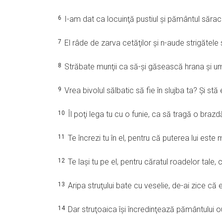
6
I-am dat ca locuinţă pustiul şi pământul sărac
7
El râde de zarva cetăţilor şi n-aude strigătele
8
Străbate munţii ca să-şi găsească hrana şi u
9
Vrea bivolul sălbatic să fie în slujba ta? Şi stă
10
Îl poţi lega tu cu o funie, ca să tragă o braz
11
Te încrezi tu în el, pentru că puterea lui este ma
12
Te laşi tu pe el, pentru căratul roadelor tale, 
13
Aripa struţului bate cu veselie, de-ai zice că e
14
Dar struţoaica îşi încredinţează pământului ou