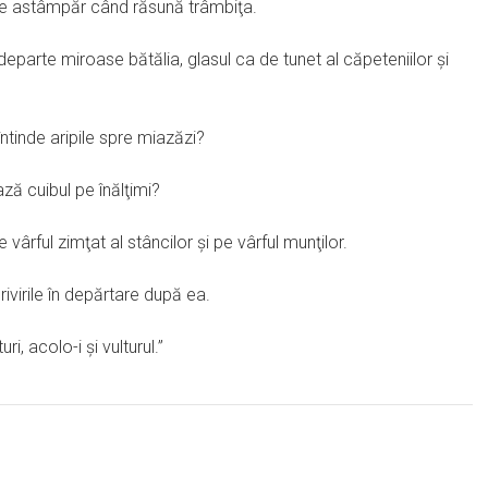
re astâmpăr când răsună trâmbiţa.
 departe miroase bătălia, glasul ca de tunet al căpeteniilor şi
i întinde aripile spre miazăzi?
ază cuibul pe înălţimi?
e vârful zimţat al stâncilor şi pe vârful munţilor.
ivirile în depărtare după ea.
ri, acolo-i şi vulturul.”