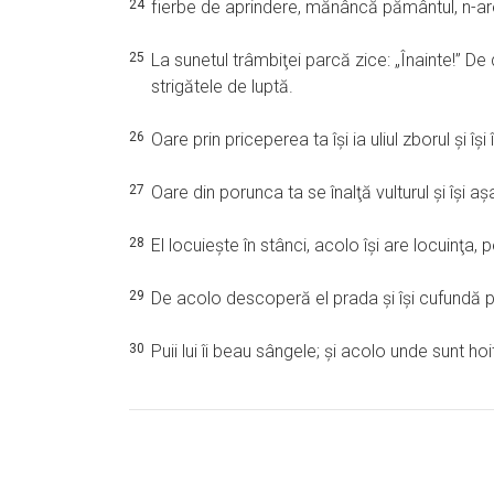
24
fierbe de aprindere, mănâncă pământul, n-a
25
La sunetul trâmbiţei parcă zice: „Înainte!” De
strigătele de luptă.
26
Oare prin priceperea ta îşi ia uliul zborul şi îş
27
Oare din porunca ta se înalţă vulturul şi îşi aş
28
El locuieşte în stânci, acolo îşi are locuinţa, p
29
De acolo descoperă el prada şi îşi cufundă pr
30
Puii lui îi beau sângele; şi acolo unde sunt hoitu