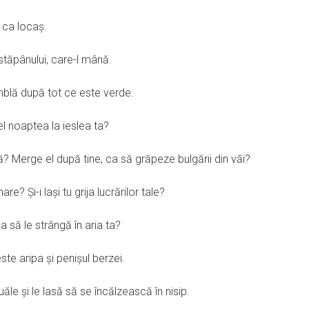
 ca locaş.
 stăpânului, care-l mână.
mblă după tot ce este verde.
 el noaptea la ieslea ta?
dă? Merge el după tine, ca să grăpeze bulgării din văi?
re? Şi-i laşi tu grija lucrărilor tale?
ca să le strângă în aria ta?
ste aripa şi penişul berzei.
ăle şi le lasă să se încălzească în nisip.