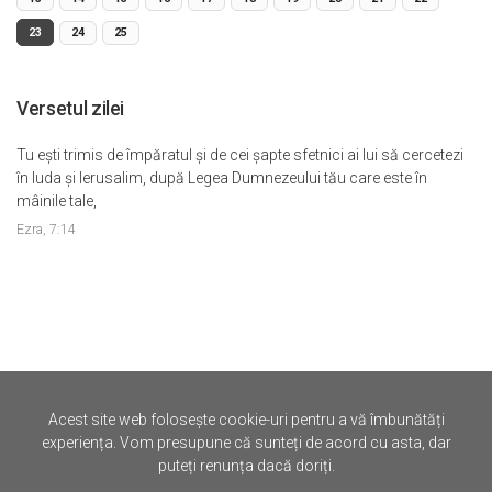
23
24
25
Versetul zilei
Tu eşti trimis de împăratul şi de cei şapte sfetnici ai lui să cercetezi
în Iuda şi Ierusalim, după Legea Dumnezeului tău care este în
mâinile tale,
Ezra, 7:14
Acest site web folosește cookie-uri pentru a vă îmbunătăți
©
Iertare.ro.
2026
experiența. Vom presupune că sunteți de acord cu asta, dar
puteți renunța dacă doriți.
Politica de Confidentialitate
Termene si Conditii
Contact