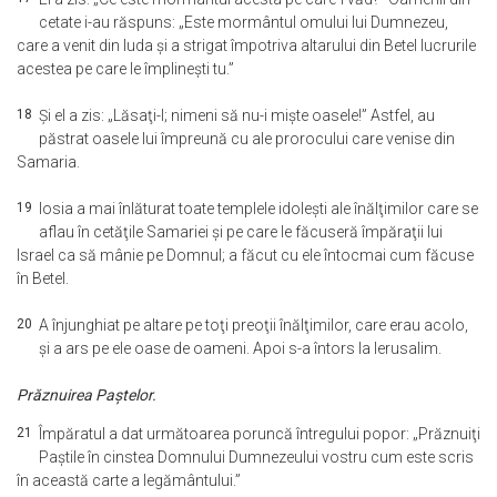
cetate i-au răspuns: „Este mormântul omului lui Dumnezeu,
care a venit din Iuda şi a strigat împotriva altarului din Betel lucrurile
acestea pe care le împlineşti tu.”
18
Şi el a zis: „Lăsaţi-l; nimeni să nu-i mişte oasele!” Astfel, au
păstrat oasele lui împreună cu ale prorocului care venise din
Samaria.
19
Iosia a mai înlăturat toate templele idoleşti ale înălţimilor care se
aflau în cetăţile Samariei şi pe care le făcuseră împăraţii lui
Israel ca să mânie pe Domnul; a făcut cu ele întocmai cum făcuse
în Betel.
20
A înjunghiat pe altare pe toţi preoţii înălţimilor, care erau acolo,
şi a ars pe ele oase de oameni. Apoi s-a întors la Ierusalim.
Prăznuirea Paştelor.
21
Împăratul a dat următoarea poruncă întregului popor: „Prăznuiţi
Paştile în cinstea Domnului Dumnezeului vostru cum este scris
în această carte a legământului.”