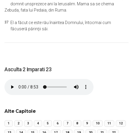
domnit unsprezece ani la Ierusalim. Mama sa se chema
Zebuda, fata lui Pedaia, din Ruma.
37
El a făcut ce este rău înaintea Domnului, întocmai cum
făcuseră părinţii săi.
Asculta 2 Imparati 23
Alte Capitole
1
2
3
4
5
6
7
8
9
10
11
12
13
14
15
16
17
18
19
20
21
22