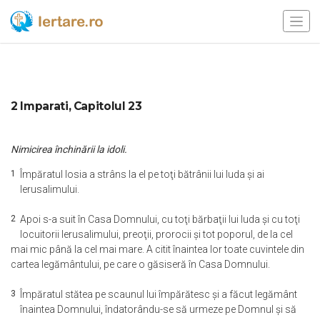
2 Imparati, Capitolul 23
Nimicirea închinării la idoli.
1
Împăratul Iosia a strâns la el pe toţi bătrânii lui Iuda şi ai
Ierusalimului.
2
Apoi s-a suit în Casa Domnului, cu toţi bărbaţii lui Iuda şi cu toţi
locuitorii Ierusalimului, preoţii, prorocii şi tot poporul, de la cel
mai mic până la cel mai mare. A citit înaintea lor toate cuvintele din
cartea legământului, pe care o găsiseră în Casa Domnului.
3
Împăratul stătea pe scaunul lui împărătesc şi a făcut legământ
înaintea Domnului, îndatorându-se să urmeze pe Domnul şi să