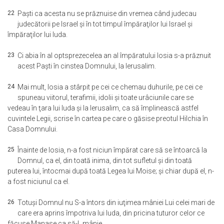
22
Paşti ca acesta nu se prăznuise din vremea când judecau
judecătorii pe Israel şi în tot timpul împăraţilor lui Israel şi
împăraţilor lui Iuda.
23
Ci abia în al optsprezecelea an al împăratului Iosia s-a prăznuit
acest Paşti în cinstea Domnului, la Ierusalim.
24
Mai mult, Iosia a stârpit pe cei ce chemau duhurile, pe cei ce
spuneau viitorul, terafimii, idolii şi toate urâciunile care se
vedeau în ţara lui Iuda şi la Ierusalim, ca să împlinească astfel
cuvintele Legii, scrise în cartea pe care o găsise preotul Hilchia în
Casa Domnului.
25
Înainte de Iosia, n-a fost niciun împărat care să se întoarcă la
Domnul, ca el, din toată inima, din tot sufletul şi din toată
puterea lui, întocmai după toată Legea lui Moise; şi chiar după el, n-
a fost niciunul ca el.
26
Totuşi Domnul nu S-a întors din iuţimea mâniei Lui celei mari de
care era aprins împotriva lui Iuda, din pricina tuturor celor ce
făcuse Manase ca să-L mânie.