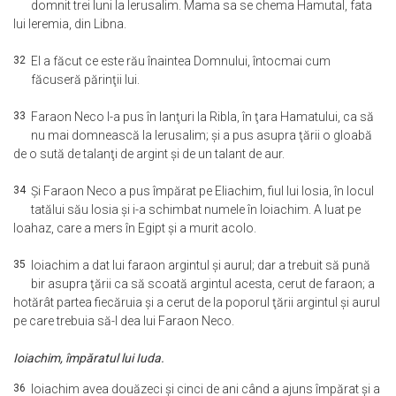
domnit trei luni la Ierusalim. Mama sa se chema Hamutal, fata
lui Ieremia, din Libna.
32
El a făcut ce este rău înaintea Domnului, întocmai cum
făcuseră părinţii lui.
33
Faraon Neco l-a pus în lanţuri la Ribla, în ţara Hamatului, ca să
nu mai domnească la Ierusalim; şi a pus asupra ţării o gloabă
de o sută de talanţi de argint şi de un talant de aur.
34
Şi Faraon Neco a pus împărat pe Eliachim, fiul lui Iosia, în locul
tatălui său Iosia şi i-a schimbat numele în Ioiachim. A luat pe
Ioahaz, care a mers în Egipt şi a murit acolo.
35
Ioiachim a dat lui faraon argintul şi aurul; dar a trebuit să pună
bir asupra ţării ca să scoată argintul acesta, cerut de faraon; a
hotărât partea fiecăruia şi a cerut de la poporul ţării argintul şi aurul
pe care trebuia să-l dea lui Faraon Neco.
Ioiachim, împăratul lui Iuda.
36
Ioiachim avea douăzeci şi cinci de ani când a ajuns împărat şi a