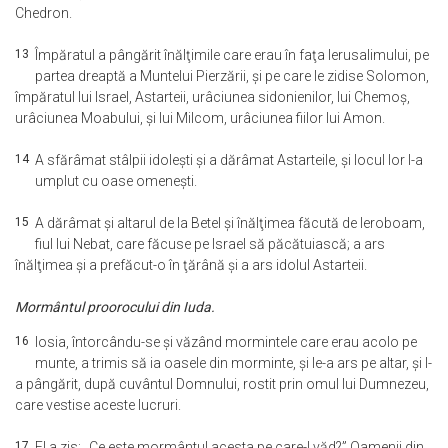
Chedron.
13
Împăratul a pângărit înălţimile care erau în faţa Ierusalimului, pe
partea dreaptă a Muntelui Pierzării, şi pe care le zidise Solomon,
împăratul lui Israel, Astarteii, urâciunea sidonienilor, lui Chemoş,
urâciunea Moabului, şi lui Milcom, urâciunea fiilor lui Amon.
14
A sfărâmat stâlpii idoleşti şi a dărâmat Astarteile, şi locul lor l-a
umplut cu oase omeneşti.
15
A dărâmat şi altarul de la Betel şi înălţimea făcută de Ieroboam,
fiul lui Nebat, care făcuse pe Israel să păcătuiască; a ars
înălţimea şi a prefăcut-o în ţărână şi a ars idolul Astarteii.
Mormântul proorocului din Iuda.
16
Iosia, întorcându-se şi văzând mormintele care erau acolo pe
munte, a trimis să ia oasele din morminte, şi le-a ars pe altar, şi l-
a pângărit, după cuvântul Domnului, rostit prin omul lui Dumnezeu,
care vestise aceste lucruri.
17
El a zis: „Ce este mormântul acesta pe care-l văd?” Oamenii din