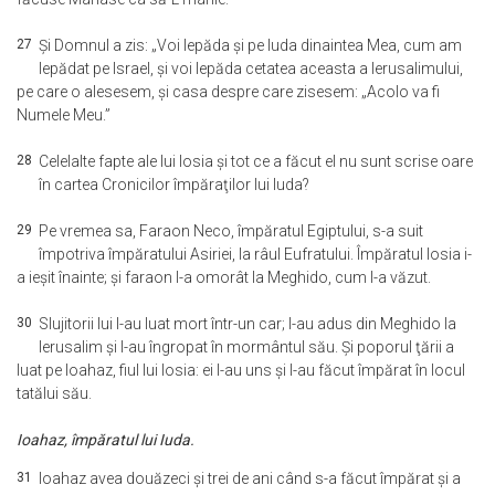
27
Şi Domnul a zis: „Voi lepăda şi pe Iuda dinaintea Mea, cum am
lepădat pe Israel, şi voi lepăda cetatea aceasta a Ierusalimului,
pe care o alesesem, şi casa despre care zisesem: „Acolo va fi
Numele Meu.”
28
Celelalte fapte ale lui Iosia şi tot ce a făcut el nu sunt scrise oare
în cartea Cronicilor împăraţilor lui Iuda?
29
Pe vremea sa, Faraon Neco, împăratul Egiptului, s-a suit
împotriva împăratului Asiriei, la râul Eufratului. Împăratul Iosia i-
a ieşit înainte; şi faraon l-a omorât la Meghido, cum l-a văzut.
30
Slujitorii lui l-au luat mort într-un car; l-au adus din Meghido la
Ierusalim şi l-au îngropat în mormântul său. Şi poporul ţării a
luat pe Ioahaz, fiul lui Iosia: ei l-au uns şi l-au făcut împărat în locul
tatălui său.
Ioahaz, împăratul lui Iuda.
31
Ioahaz avea douăzeci şi trei de ani când s-a făcut împărat şi a