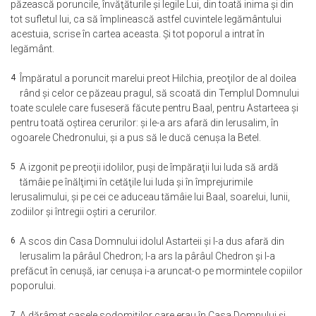
păzească poruncile, învăţăturile şi legile Lui, din toată inima şi din
tot sufletul lui, ca să împlinească astfel cuvintele legământului
acestuia, scrise în cartea aceasta. Şi tot poporul a intrat în
legământ.
4
Împăratul a poruncit marelui preot Hilchia, preoţilor de al doilea
rând şi celor ce păzeau pragul, să scoată din Templul Domnului
toate sculele care fuseseră făcute pentru Baal, pentru Astarteea şi
pentru toată oştirea cerurilor: şi le-a ars afară din Ierusalim, în
ogoarele Chedronului, şi a pus să le ducă cenuşa la Betel.
5
A izgonit pe preoţii idolilor, puşi de împăraţii lui Iuda să ardă
tămâie pe înălţimi în cetăţile lui Iuda şi în împrejurimile
Ierusalimului, şi pe cei ce aduceau tămâie lui Baal, soarelui, lunii,
zodiilor şi întregii oştiri a cerurilor.
6
A scos din Casa Domnului idolul Astarteii şi l-a dus afară din
Ierusalim la pârâul Chedron; l-a ars la pârâul Chedron şi l-a
prefăcut în cenuşă, iar cenuşa i-a aruncat-o pe mormintele copiilor
poporului.
7
A dărâmat casele sodomiţilor care erau în Casa Domnului şi