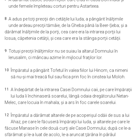
unde femeile împleteau corturi pentru Astarteea.
8
A adus pe toţi preoţii din cetăţile lui Iuda; a pângărit înălţimile
unde ardeau preoţii tămâie, de la Gheba până la Beer-Şeba; şi a
dărâmat înălţimile de la porţi, cea care era la intrarea porţii lui
Iosua, căpetenia cetăţii, şi cea care era la stânga porţii cetăţii.
9
Totuşi preoţii înălţimilor nu se suiau la altarul Domnului în
Ierusalim, ci mâncau azime în mijlocul fraţilor lor.
10
Împăratul a pângărit Tofetul în valea fiilor lui Hinom, ca nimeni
să nu-şi mai treacă fiul sau fiica prin foc în cinstea lui Moloh.
11
A îndepărtat de la intrarea Casei Domnului caii, pe care împăraţii
lui Iuda îi închinaseră soarelui, lângă odaia dregătorului Netan-
Melec, care locuia în mahala; şi a ars în foc carele soarelui.
12
Împăratul a dărâmat altarele de pe acoperişul odăii de sus a lui
Ahaz, pe care le făcuseră împăraţii lui Iuda, şi altarele pe care le
făcuse Manase în cele două curţi ale Casei Domnului; după ce le-a
sfărâmat şi le-a luat de acolo, le-a aruncat ţărâna în pârâul