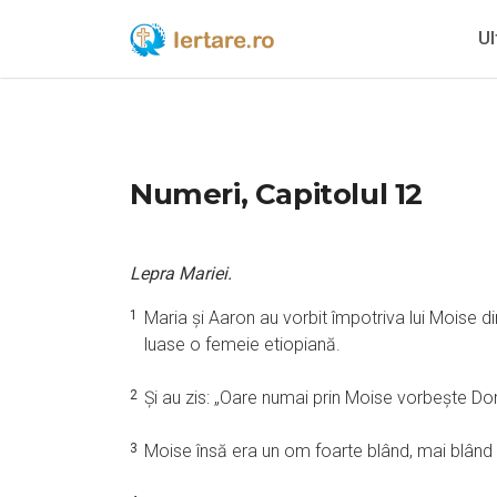
Ul
Numeri, Capitolul 12
Lepra Mariei.
1
Maria şi Aaron au vorbit împotriva lui Moise d
luase o femeie etiopiană.
2
Şi au zis: „Oare numai prin Moise vorbeşte Do
3
Moise însă era un om foarte blând, mai blând