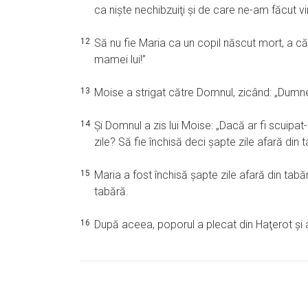
ca nişte nechibzuiţi şi de care ne-am făcut vi
12
Să nu fie Maria ca un copil născut mort, a c
mamei lui!”
13
Moise a strigat către Domnul, zicând: „Dumne
14
Şi Domnul a zis lui Moise: „Dacă ar fi scuipat
zile? Să fie închisă deci şapte zile afară din 
15
Maria a fost închisă şapte zile afară din tabă
tabără.
16
După aceea, poporul a plecat din Haţerot şi a