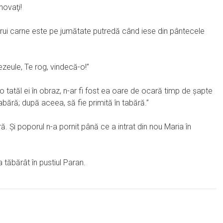
novaţi!
ărui carne este pe jumătate putredă când iese din pântecele
zeule, Te rog, vindecă-o!”
-o tatăl ei în obraz, n-ar fi fost ea oare de ocară timp de şapte
tabără; după aceea, să fie primită în tabără.”
ră. Şi poporul n-a pornit până ce a intrat din nou Maria în
 tăbărât în pustiul Paran.