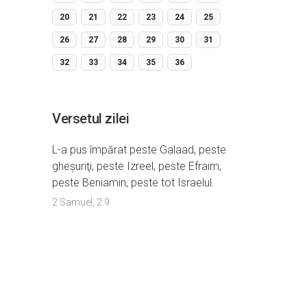
20
21
22
23
24
25
26
27
28
29
30
31
32
33
34
35
36
Versetul zilei
L-a pus împărat peste Galaad, peste
gheşuriţi, peste Izreel, peste Efraim,
peste Beniamin, peste tot Israelul.
2 Samuel, 2:9