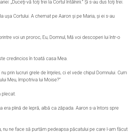
: „Duceţi-vă toţi trei la Cortul întâlnirii.” Şi s-au dus toţi trei.
la uşa Cortului. A chemat pe Aaron şi pe Maria, şi ei s-au
 printre voi un proroc, Eu, Domnul, Mă voi descoperi lui într-o
ste credincios în toată casa Mea.
nu prin lucruri grele de înţeles, ci el vede chipul Domnului. Cum
ului Meu, împotriva lui Moise?”
 plecat.
ia era plină de lepră, albă ca zăpada. Aaron s-a întors spre
eu, nu ne face să purtăm pedeapsa păcatului pe care l-am făcut