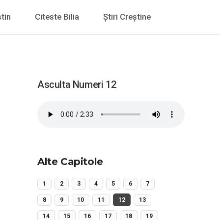
tin
Citeste Bilia
Știri Creștine
Asculta Numeri 12
Alte Capitole
1
2
3
4
5
6
7
8
9
10
11
12
13
14
15
16
17
18
19