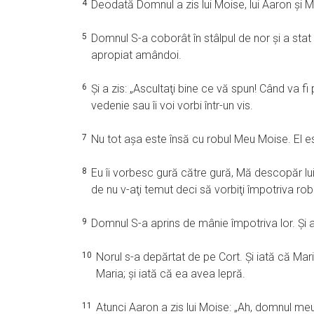
4
Deodată Domnul a zis lui Moise, lui Aaron şi Mariei
5
Domnul S-a coborât în stâlpul de nor şi a stat 
apropiat amândoi.
6
Şi a zis: „Ascultaţi bine ce vă spun! Când va fi
vedenie sau îi voi vorbi într-un vis.
7
Nu tot aşa este însă cu robul Meu Moise. El e
8
Eu îi vorbesc gură către gură, Mă descopăr lui 
de nu v-aţi temut deci să vorbiţi împotriva rob
9
Domnul S-a aprins de mânie împotriva lor. Şi a
10
Norul s-a depărtat de pe Cort. Şi iată că Mar
Maria; şi iată că ea avea lepră.
11
Atunci Aaron a zis lui Moise: „Ah, domnul m