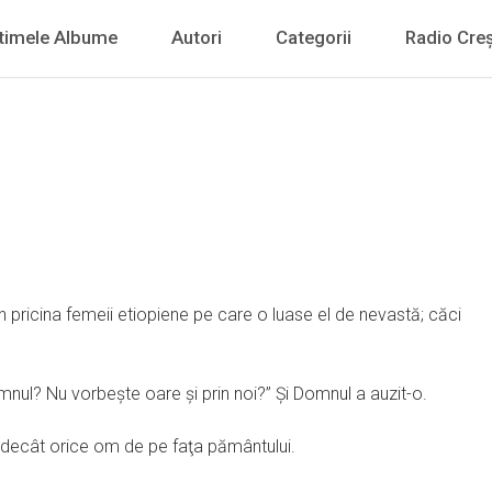
timele Albume
Autori
Categorii
Radio Creș
in pricina femeii etiopiene pe care o luase el de nevastă; căci
mnul? Nu vorbeşte oare şi prin noi?” Şi Domnul a auzit-o.
 decât orice om de pe faţa pământului.