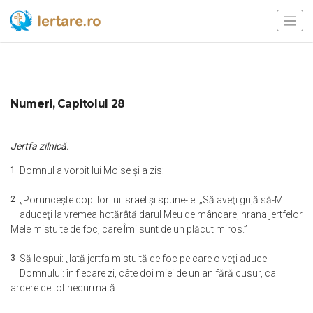
Numeri, Capitolul 28
Jertfa zilnică.
1
Domnul a vorbit lui Moise şi a zis:
2
„Porunceşte copiilor lui Israel şi spune-le: „Să aveţi grijă să-Mi
aduceţi la vremea hotărâtă darul Meu de mâncare, hrana jertfelor
Mele mistuite de foc, care Îmi sunt de un plăcut miros.”
3
Să le spui: „Iată jertfa mistuită de foc pe care o veţi aduce
Domnului: în fiecare zi, câte doi miei de un an fără cusur, ca
ardere de tot necurmată.