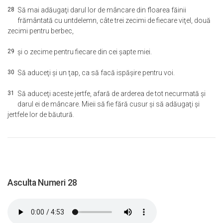
28
Să mai adăugaţi darul lor de mâncare din floarea făinii
frământată cu untdelemn, câte trei zecimi de fiecare viţel, două
zecimi pentru berbec,
29
şi o zecime pentru fiecare din cei şapte miei.
30
Să aduceţi şi un ţap, ca să facă ispăşire pentru voi.
31
Să aduceţi aceste jertfe, afară de arderea de tot necurmată şi
darul ei de mâncare. Mieii să fie fără cusur şi să adăugaţi şi
jertfele lor de băutură.
Asculta Numeri 28