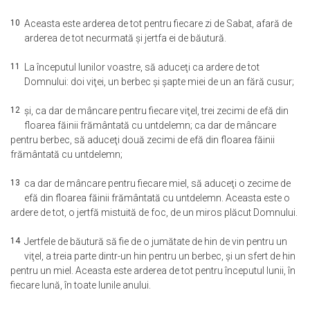
10
Aceasta este arderea de tot pentru fiecare zi de Sabat, afară de
arderea de tot necurmată şi jertfa ei de băutură.
11
La începutul lunilor voastre, să aduceţi ca ardere de tot
Domnului: doi viţei, un berbec şi şapte miei de un an fără cusur;
12
şi, ca dar de mâncare pentru fiecare viţel, trei zecimi de efă din
floarea făinii frământată cu untdelemn; ca dar de mâncare
pentru berbec, să aduceţi două zecimi de efă din floarea făinii
frământată cu untdelemn;
13
ca dar de mâncare pentru fiecare miel, să aduceţi o zecime de
efă din floarea făinii frământată cu untdelemn. Aceasta este o
ardere de tot, o jertfă mistuită de foc, de un miros plăcut Domnului.
14
Jertfele de băutură să fie de o jumătate de hin de vin pentru un
viţel, a treia parte dintr-un hin pentru un berbec, şi un sfert de hin
pentru un miel. Aceasta este arderea de tot pentru începutul lunii, în
fiecare lună, în toate lunile anului.