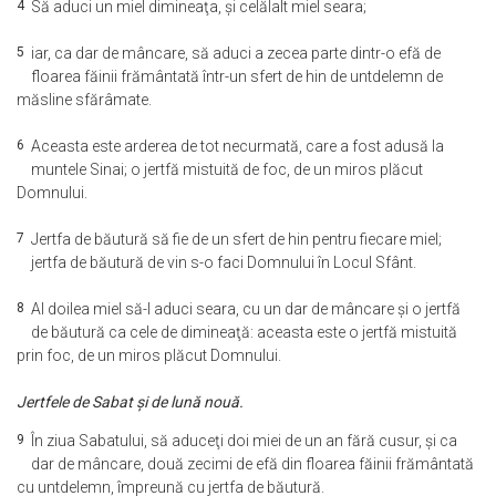
4
Să aduci un miel dimineaţa, şi celălalt miel seara;
5
iar, ca dar de mâncare, să aduci a zecea parte dintr-o efă de
floarea făinii frământată într-un sfert de hin de untdelemn de
măsline sfărâmate.
6
Aceasta este arderea de tot necurmată, care a fost adusă la
muntele Sinai; o jertfă mistuită de foc, de un miros plăcut
Domnului.
7
Jertfa de băutură să fie de un sfert de hin pentru fiecare miel;
jertfa de băutură de vin s-o faci Domnului în Locul Sfânt.
8
Al doilea miel să-l aduci seara, cu un dar de mâncare şi o jertfă
de băutură ca cele de dimineaţă: aceasta este o jertfă mistuită
prin foc, de un miros plăcut Domnului.
Jertfele de Sabat şi de lună nouă.
9
În ziua Sabatului, să aduceţi doi miei de un an fără cusur, şi ca
dar de mâncare, două zecimi de efă din floarea făinii frământată
cu untdelemn, împreună cu jertfa de băutură.