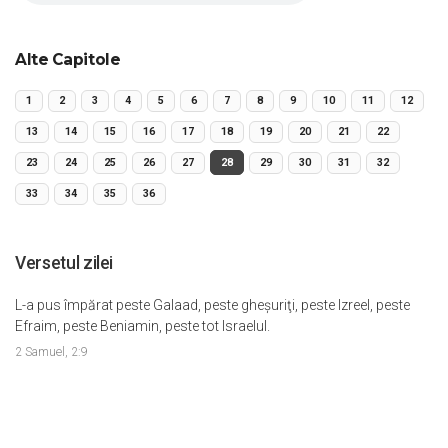
Alte Capitole
1
2
3
4
5
6
7
8
9
10
11
12
13
14
15
16
17
18
19
20
21
22
23
24
25
26
27
28
29
30
31
32
33
34
35
36
Versetul zilei
L-a pus împărat peste Galaad, peste gheşuriţi, peste Izreel, peste
Efraim, peste Beniamin, peste tot Israelul.
2 Samuel, 2:9