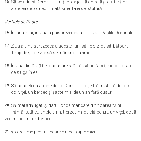
15
Să se aducă Domnului un ţap, ca jertfă de ispăşire, afară de
arderea de tot necurmată şi jertfa ei de băutură.
Jertfele de Paşte.
16
În luna întâi, în ziua a paisprezecea a lunii, va fi Paştile Domnului.
17
Ziua a cincisprezecea a acestei luni să fie o zi de sărbătoare.
Timp de şapte zile să se mănânce azime.
18
În ziua dintâi să fie o adunare sfântă: să nu faceţi nicio lucrare
de slugă în ea.
19
Să aduceţi ca ardere de tot Domnului o jertfă mistuită de foc:
doi viţei, un berbec şi şapte miei de un an fără cusur.
20
Să mai adăugaţi şi darul lor de mâncare din floarea făinii
frământată cu untdelemn, trei zecimi de efă pentru un viţel, două
zecimi pentru un berbec,
21
şi o zecime pentru fiecare din cei şapte miei.