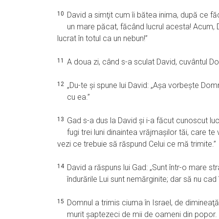
10
David a simţit cum îi bătea inima, după ce f
un mare păcat, făcând lucrul acesta! Acum, D
lucrat în totul ca un nebun!”
11
A doua zi, când s-a sculat David, cuvântul Dom
12
„Du-te şi spune lui David: „Aşa vorbeşte Domnul:
cu ea.”
13
Gad s-a dus la David şi i-a făcut cunoscut luc
fugi trei luni dinaintea vrăjmaşilor tăi, care t
vezi ce trebuie să răspund Celui ce mă trimite.”
14
David a răspuns lui Gad: „Sunt într-o mare st
îndurările Lui sunt nemărginite; dar să nu cad
15
Domnul a trimis ciuma în Israel, de dimineaţ
murit şaptezeci de mii de oameni din popor.