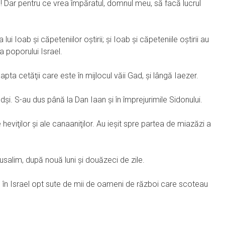
! Dar pentru ce vrea împăratul, domnul meu, să facă lucrul
i Ioab şi căpeteniilor oştirii; şi Ioab şi căpeteniile oştirii au
 poporului Israel.
apta cetăţii care este în mijlocul văii Gad, şi lângă Iaezer.
dşi. S-au dus până la Dan Iaan şi în împrejurimile Sidonului.
e heviţilor şi ale canaaniţilor. Au ieşit spre partea de miazăzi a
rusalim, după nouă luni şi douăzeci de zile.
u în Israel opt sute de mii de oameni de război care scoteau