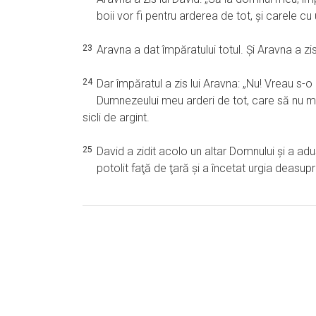
boii vor fi pentru arderea de tot, şi carele cu 
23
Aravna a dat împăratului totul. Şi Aravna a z
24
Dar împăratul a zis lui Aravna: „Nu! Vreau s-
Dumnezeului meu arderi de tot, care să nu mă
sicli de argint.
25
David a zidit acolo un altar Domnului şi a adu
potolit faţă de ţară şi a încetat urgia deasupra