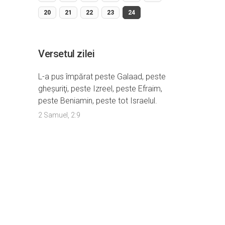
20
21
22
23
24
Versetul zilei
L-a pus împărat peste Galaad, peste
gheşuriţi, peste Izreel, peste Efraim,
peste Beniamin, peste tot Israelul.
2 Samuel, 2:9