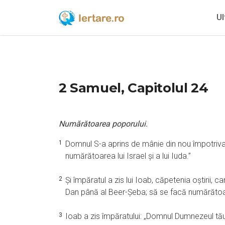
Ul
2 Samuel, Capitolul 24
Numărătoarea poporului.
1
Domnul S-a aprins de mânie din nou împotriva lui
numărătoarea lui Israel şi a lui Iuda.”
2
Şi împăratul a zis lui Ioab, căpetenia oştirii, ca
Dan până al Beer-Şeba; să se facă numărătoarea
3
Ioab a zis împăratului: „Domnul Dumnezeul tău