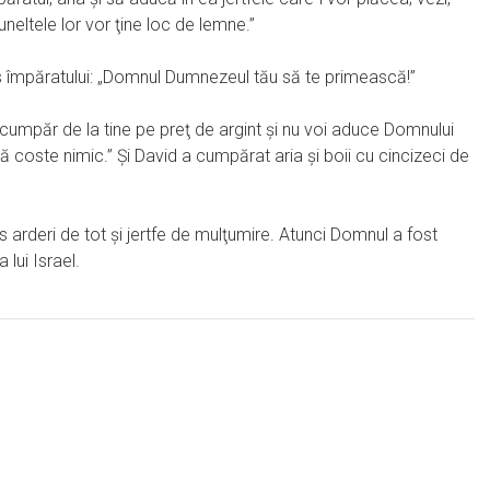
uneltele lor vor ţine loc de lemne.”
is împăratului: „Domnul Dumnezeul tău să te primească!”
o cumpăr de la tine pe preţ de argint şi nu voi aduce Domnului
 coste nimic.” Şi David a cumpărat aria şi boii cu cincizeci de
s arderi de tot şi jertfe de mulţumire. Atunci Domnul a fost
 lui Israel.