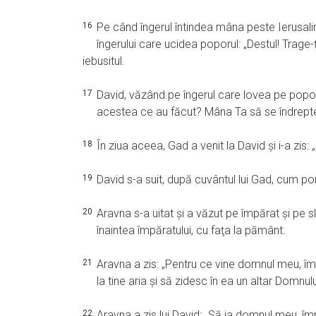
16
Pe când îngerul întindea mâna peste Ierusali
îngerului care ucidea poporul: „Destul! Trage
iebusitul.
17
David, văzând pe îngerul care lovea pe popor,
acestea ce au făcut? Mâna Ta să se îndrepte,
18
În ziua aceea, Gad a venit la David şi i-a zis: „
19
David s-a suit, după cuvântul lui Gad, cum p
20
Aravna s-a uitat şi a văzut pe împărat şi pe sluj
înaintea împăratului, cu faţa la pământ.
21
Aravna a zis: „Pentru ce vine domnul meu, împă
la tine aria şi să zidesc în ea un altar Domnu
22
Aravna a zis lui David: „Să ia domnul meu, împă