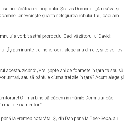
ăcuse numărătoarea poporului. Şi a zis Domnului: „Am săvârşit
oamne, binevoieşte şi iartă nelegiuirea robului Tău, căci am
nului a vorbit astfel prorocului Gad, văzătorul lui David:
 „Îţi pun înainte trei nenorociri; alege una din ele, şi te voi lovi
rul acesta, zicând: „Vrei şapte ani de foamete în ţara ta sau să
e vor urmări, sau să bântuie ciuma trei zile în ţară? Acum alege şi
râmtorare! Of! mai bine să cădem în mâinile Domnului, căci
 în mâinile oamenilor!”
ă până la vremea hotărâtă. Şi, din Dan până la Beer-Şeba, au