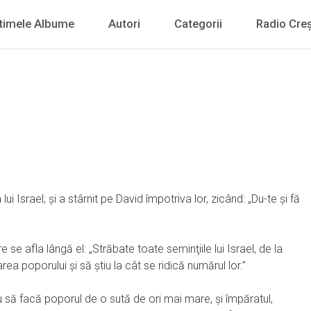
timele Albume
Autori
Categorii
Radio Creș
 Israel; şi a stârnit pe David împotriva lor, zicând: „Du-te şi fă
re se afla lângă el: „Străbate toate seminţiile lui Israel, de la
 poporului şi să ştiu la cât se ridică numărul lor.”
 să facă poporul de o sută de ori mai mare, şi împăratul,