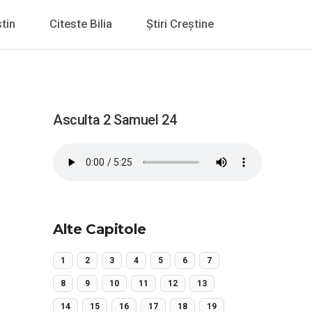
tin
Citeste Bilia
Știri Creștine
Asculta 2 Samuel 24
Alte Capitole
1
2
3
4
5
6
7
8
9
10
11
12
13
14
15
16
17
18
19