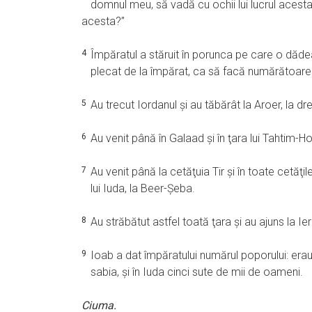
domnul meu, să vadă cu ochii lui lucrul acesta
acesta?”
4
Împăratul a stăruit în porunca pe care o dădea lu
plecat de la împărat, ca să facă numărătoarea
5
Au trecut Iordanul şi au tăbărât la Aroer, la dre
6
Au venit până în Galaad şi în ţara lui Tahtim-Ho
7
Au venit până la cetăţuia Tir şi în toate cetăţil
lui Iuda, la Beer-Şeba.
8
Au străbătut astfel toată ţara şi au ajuns la Ie
9
Ioab a dat împăratului numărul poporului: era
sabia, şi în Iuda cinci sute de mii de oameni.
Ciuma.