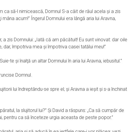
m ca să-l nimicească, Domnul S-a căit de răul acela şi a zis
-ţi mâna acum!” Îngerul Domnului era lângă aria lui Aravna,
 a zis Domnului: „Iată că am păcătuit! Eu sunt vinovat: dar oile
 dar, împotriva mea şi împotriva casei tatălui meu!”
Suie-te şi înalţă un altar Domnului în aria lui Aravna, iebusitul.”
oruncise Domnul.
itorii lui îndreptându-se spre el; şi Aravna a ieşit şi s-a închinat
ratul, la slujitorul lui?” Şi David a răspuns: „Ca să cumpăr de
lui, pentru ca să înceteze urgia aceasta de peste popor.”
ratul, aria şi să aducă în ea jertfele care-i vor plăcea; vezi,