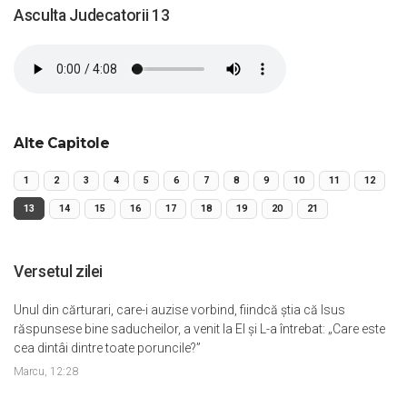
Asculta Judecatorii 13
Alte Capitole
1
2
3
4
5
6
7
8
9
10
11
12
13
14
15
16
17
18
19
20
21
Versetul zilei
Unul din cărturari, care-i auzise vorbind, fiindcă ştia că Isus
răspunsese bine saducheilor, a venit la El şi L-a întrebat: „Care este
cea dintâi dintre toate poruncile?”
Marcu, 12:28