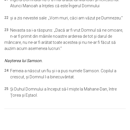
Atunci Manoah a înţeles că este Îngerul Domnului
22
şi a zis nevestei sale: „Vom muri, căci am văzut pe Dumnezeu.”
23
Nevasta sa i-a răspuns: „Dacă ar fi vrut Domnul să ne omoare,
n-ar fi primit din mâinile noastre arderea de tot şi darul de
mâncare, nu ne-ar fi arătat toate acestea şi nu ne-ar fi făcut să
auzim acum asemenea lucruri.”
Naşterea lui Samson.
24
Femeia a născut un fiu şi i-a pus numele Samson. Copilul a
crescut, şi Domnul l-a binecuvântat.
25
Şi Duhul Domnului a început să-l mişte la Mahane-Dan, între
Ţorea şi Eştaol.