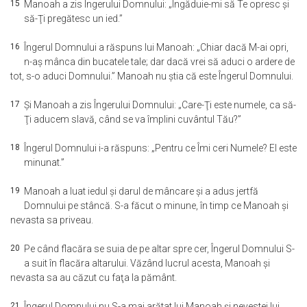
15
Manoah a zis Îngerului Domnului: „Îngăduie-mi să Te opresc şi
să-Ţi pregătesc un ied.”
16
Îngerul Domnului a răspuns lui Manoah: „Chiar dacă M-ai opri,
n-aş mânca din bucatele tale; dar dacă vrei să aduci o ardere de
tot, s-o aduci Domnului.” Manoah nu ştia că este Îngerul Domnului.
17
Şi Manoah a zis Îngerului Domnului: „Care-Ţi este numele, ca să-
Ţi aducem slavă, când se va împlini cuvântul Tău?”
18
Îngerul Domnului i-a răspuns: „Pentru ce Îmi ceri Numele? El este
minunat.”
19
Manoah a luat iedul şi darul de mâncare şi a adus jertfă
Domnului pe stâncă. S-a făcut o minune, în timp ce Manoah şi
nevasta sa priveau.
20
Pe când flacăra se suia de pe altar spre cer, Îngerul Domnului S-
a suit în flacăra altarului. Văzând lucrul acesta, Manoah şi
nevasta sa au căzut cu faţa la pământ.
21
Îngerul Domnului nu S-a mai arătat lui Manoah şi nevestei lui.