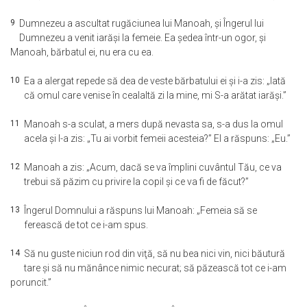
9
Dumnezeu a ascultat rugăciunea lui Manoah, şi Îngerul lui
Dumnezeu a venit iarăşi la femeie. Ea şedea într-un ogor, şi
Manoah, bărbatul ei, nu era cu ea.
10
Ea a alergat repede să dea de veste bărbatului ei şi i-a zis: „Iată
că omul care venise în cealaltă zi la mine, mi S-a arătat iarăşi.”
11
Manoah s-a sculat, a mers după nevasta sa, s-a dus la omul
acela şi I-a zis: „Tu ai vorbit femeii acesteia?” El a răspuns: „Eu.”
12
Manoah a zis: „Acum, dacă se va împlini cuvântul Tău, ce va
trebui să păzim cu privire la copil şi ce va fi de făcut?”
13
Îngerul Domnului a răspuns lui Manoah: „Femeia să se
ferească de tot ce i-am spus.
14
Să nu guste niciun rod din viţă, să nu bea nici vin, nici băutură
tare şi să nu mănânce nimic necurat; să păzească tot ce i-am
poruncit.”