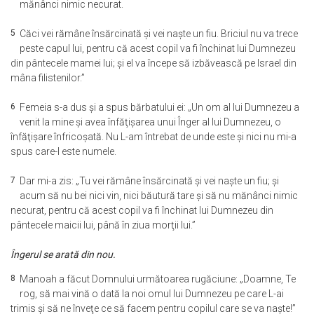
mănânci nimic necurat.
5
Căci vei rămâne însărcinată şi vei naşte un fiu. Briciul nu va trece
peste capul lui, pentru că acest copil va fi închinat lui Dumnezeu
din pântecele mamei lui; şi el va începe să izbăvească pe Israel din
mâna filistenilor.”
6
Femeia s-a dus şi a spus bărbatului ei: „Un om al lui Dumnezeu a
venit la mine şi avea înfăţişarea unui Înger al lui Dumnezeu, o
înfăţişare înfricoşată. Nu L-am întrebat de unde este şi nici nu mi-a
spus care-I este numele.
7
Dar mi-a zis: „Tu vei rămâne însărcinată şi vei naşte un fiu; şi
acum să nu bei nici vin, nici băutură tare şi să nu mănânci nimic
necurat, pentru că acest copil va fi închinat lui Dumnezeu din
pântecele maicii lui, până în ziua morţii lui.”
Îngerul se arată din nou.
8
Manoah a făcut Domnului următoarea rugăciune: „Doamne, Te
rog, să mai vină o dată la noi omul lui Dumnezeu pe care L-ai
trimis şi să ne înveţe ce să facem pentru copilul care se va naşte!”