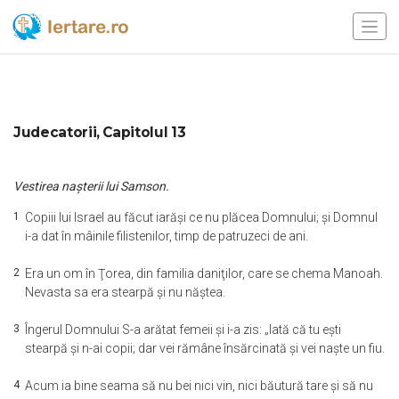
Judecatorii, Capitolul 13
Vestirea naşterii lui Samson.
1
Copiii lui Israel au făcut iarăşi ce nu plăcea Domnului; şi Domnul
i-a dat în mâinile filistenilor, timp de patruzeci de ani.
2
Era un om în Ţorea, din familia daniţilor, care se chema Manoah.
Nevasta sa era stearpă şi nu năştea.
3
Îngerul Domnului S-a arătat femeii şi i-a zis: „Iată că tu eşti
stearpă şi n-ai copii; dar vei rămâne însărcinată şi vei naşte un fiu.
4
Acum ia bine seama să nu bei nici vin, nici băutură tare şi să nu