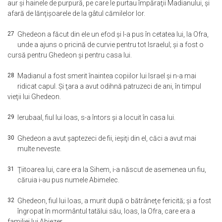
aur şi hainele de purpură, pe care le purtau împăraţii Madianului, şi
afară de lănţişoarele de la gâtul cămilelor lor.
27
Ghedeon a făcut din ele un efod şi l-a pus în cetatea lui, la Ofra,
unde a ajuns o pricină de curvie pentru tot Israelul; şi a fost o
cursă pentru Ghedeon şi pentru casa lui.
28
Madianul a fost smerit înaintea copiilor lui Israel şi n-a mai
ridicat capul. Şi ţara a avut odihnă patruzeci de ani, în timpul
vieţii lui Ghedeon.
29
Ierubaal, fiul lui Ioas, s-a întors şi a locuit în casa lui.
30
Ghedeon a avut şaptezeci de fii, ieşiţi din el, căci a avut mai
multe neveste.
31
Ţiitoarea lui, care era la Sihem, i-a născut de asemenea un fiu,
căruia i-au pus numele Abimelec.
32
Ghedeon, fiul lui Ioas, a murit după o bătrâneţe fericită; şi a fost
îngropat în mormântul tatălui său, Ioas, la Ofra, care era a
familiei lui Abiezer.