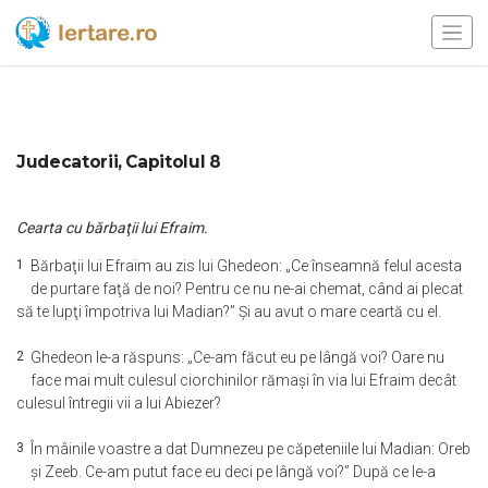
Judecatorii, Capitolul 8
Cearta cu bărbaţii lui Efraim.
1
Bărbaţii lui Efraim au zis lui Ghedeon: „Ce înseamnă felul acesta
de purtare faţă de noi? Pentru ce nu ne-ai chemat, când ai plecat
să te lupţi împotriva lui Madian?” Şi au avut o mare ceartă cu el.
2
Ghedeon le-a răspuns: „Ce-am făcut eu pe lângă voi? Oare nu
face mai mult culesul ciorchinilor rămaşi în via lui Efraim decât
culesul întregii vii a lui Abiezer?
3
În mâinile voastre a dat Dumnezeu pe căpeteniile lui Madian: Oreb
şi Zeeb. Ce-am putut face eu deci pe lângă voi?” După ce le-a