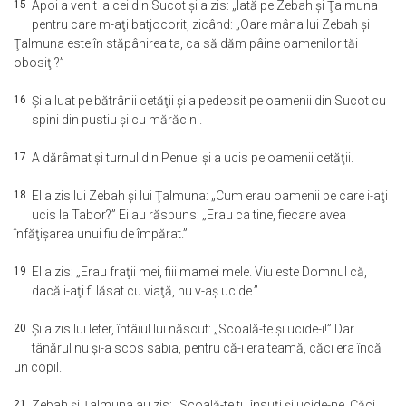
15
Apoi a venit la cei din Sucot şi a zis: „Iată pe Zebah şi Ţalmuna
pentru care m-aţi batjocorit, zicând: „Oare mâna lui Zebah şi
Ţalmuna este în stăpânirea ta, ca să dăm pâine oamenilor tăi
obosiţi?”
16
Şi a luat pe bătrânii cetăţii şi a pedepsit pe oamenii din Sucot cu
spini din pustiu şi cu mărăcini.
17
A dărâmat şi turnul din Penuel şi a ucis pe oamenii cetăţii.
18
El a zis lui Zebah şi lui Ţalmuna: „Cum erau oamenii pe care i-aţi
ucis la Tabor?” Ei au răspuns: „Erau ca tine, fiecare avea
înfăţişarea unui fiu de împărat.”
19
El a zis: „Erau fraţii mei, fiii mamei mele. Viu este Domnul că,
dacă i-aţi fi lăsat cu viaţă, nu v-aş ucide.”
20
Şi a zis lui Ieter, întâiul lui născut: „Scoală-te şi ucide-i!” Dar
tânărul nu şi-a scos sabia, pentru că-i era teamă, căci era încă
un copil.
21
Zebah şi Ţalmuna au zis: „Scoală-te tu însuţi şi ucide-ne. Căci