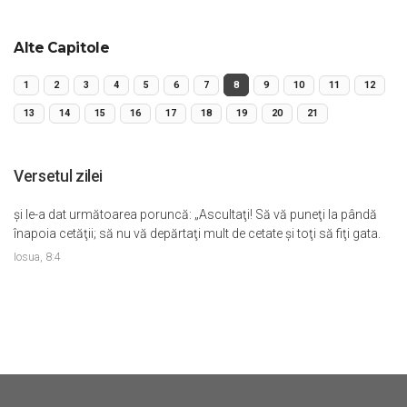
Alte Capitole
1
2
3
4
5
6
7
8
9
10
11
12
13
14
15
16
17
18
19
20
21
Versetul zilei
şi le-a dat următoarea poruncă: „Ascultaţi! Să vă puneţi la pândă
înapoia cetăţii; să nu vă depărtaţi mult de cetate şi toţi să fiţi gata.
Iosua, 8:4