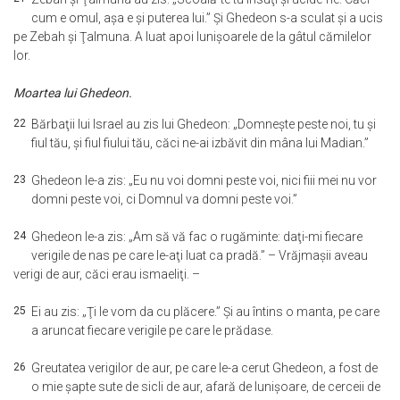
cum e omul, aşa e şi puterea lui.” Şi Ghedeon s-a sculat şi a ucis
pe Zebah şi Ţalmuna. A luat apoi lunişoarele de la gâtul cămilelor
lor.
Moartea lui Ghedeon.
22
Bărbaţii lui Israel au zis lui Ghedeon: „Domneşte peste noi, tu şi
fiul tău, şi fiul fiului tău, căci ne-ai izbăvit din mâna lui Madian.”
23
Ghedeon le-a zis: „Eu nu voi domni peste voi, nici fiii mei nu vor
domni peste voi, ci Domnul va domni peste voi.”
24
Ghedeon le-a zis: „Am să vă fac o rugăminte: daţi-mi fiecare
verigile de nas pe care le-aţi luat ca pradă.” – Vrăjmaşii aveau
verigi de aur, căci erau ismaeliţi. –
25
Ei au zis: „Ţi le vom da cu plăcere.” Şi au întins o manta, pe care
a aruncat fiecare verigile pe care le prădase.
26
Greutatea verigilor de aur, pe care le-a cerut Ghedeon, a fost de
o mie şapte sute de sicli de aur, afară de lunişoare, de cerceii de