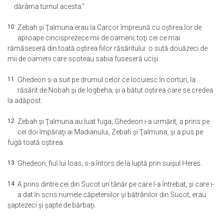
dărâma turnul acesta.”
10
Zebah şi Ţalmuna erau la Carcor împreună cu oştirea lor de
aproape cincisprezece mii de oameni; toţi cei ce mai
rămăseseră din toată oştirea fiilor răsăritului: o sută douăzeci de
mii de oameni care scoteau sabia fuseseră ucişi.
11
Ghedeon s-a suit pe drumul celor ce locuiesc în corturi, la
răsărit de Nobah şi de Iogbeha, şi a bătut oştirea care se credea
la adăpost.
12
Zebah şi Ţalmuna au luat fuga; Ghedeon i-a urmărit, a prins pe
cei doi împăraţi ai Madianului, Zebah şi Ţalmuna, şi a pus pe
fugă toată oştirea.
13
Ghedeon, fiul lui Ioas, s-a întors de la luptă prin suişul Heres.
14
A prins dintre cei din Sucot un tânăr pe care l-a întrebat, şi care i-
a dat în scris numele căpeteniilor şi bătrânilor din Sucot; erau
şaptezeci şi şapte de bărbaţi.