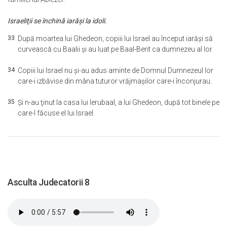
Israeliţii se închină iarăşi la idoli.
33
După moartea lui Ghedeon, copiii lui Israel au început iarăşi să
curvească cu Baalii şi au luat pe Baal-Berit ca dumnezeu al lor.
34
Copiii lui Israel nu şi-au adus aminte de Domnul Dumnezeul lor
care-i izbăvise din mâna tuturor vrăjmaşilor care-i înconjurau.
35
Şi n-au ţinut la casa lui Ierubaal, a lui Ghedeon, după tot binele pe
care-l făcuse el lui Israel.
Asculta Judecatorii 8