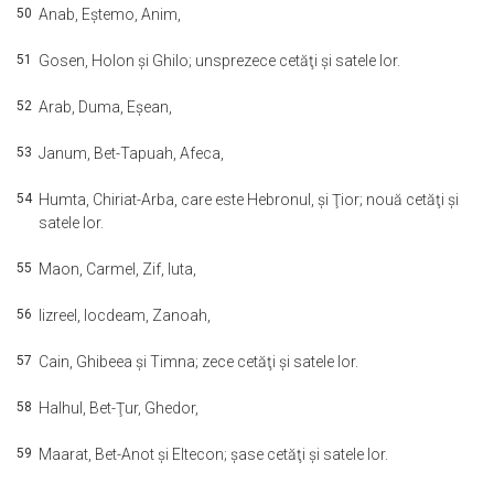
50
Anab, Eştemo, Anim,
51
Gosen, Holon şi Ghilo; unsprezece cetăţi şi satele lor.
52
Arab, Duma, Eşean,
53
Janum, Bet-Tapuah, Afeca,
54
Humta, Chiriat-Arba, care este Hebronul, şi Ţior; nouă cetăţi şi
satele lor.
55
Maon, Carmel, Zif, Iuta,
56
Iizreel, Iocdeam, Zanoah,
57
Cain, Ghibeea şi Timna; zece cetăţi şi satele lor.
58
Halhul, Bet-Ţur, Ghedor,
59
Maarat, Bet-Anot şi Eltecon; şase cetăţi şi satele lor.