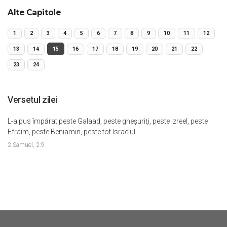
Alte Capitole
1
2
3
4
5
6
7
8
9
10
11
12
13
14
15
16
17
18
19
20
21
22
23
24
Versetul zilei
L-a pus împărat peste Galaad, peste gheşuriţi, peste Izreel, peste
Efraim, peste Beniamin, peste tot Israelul.
2 Samuel, 2:9