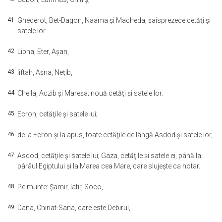
41
Ghederot, Bet-Dagon, Naama şi Macheda; şaisprezece cetăţi şi
satele lor.
42
Libna, Eter, Aşan,
43
Iiftah, Aşna, Neţib,
44
Cheila, Aczib şi Mareşa; nouă cetăţi şi satele lor.
45
Ecron, cetăţile şi satele lui;
46
de la Ecron şi la apus, toate cetăţile de lângă Asdod şi satele lor,
47
Asdod, cetăţile şi satele lui; Gaza, cetăţile şi satele ei, până la
pârâul Egiptului şi la Marea cea Mare, care slujeşte ca hotar.
48
Pe munte: Şamir, Iatir, Soco,
49
Dana, Chiriat-Sana, care este Debirul,