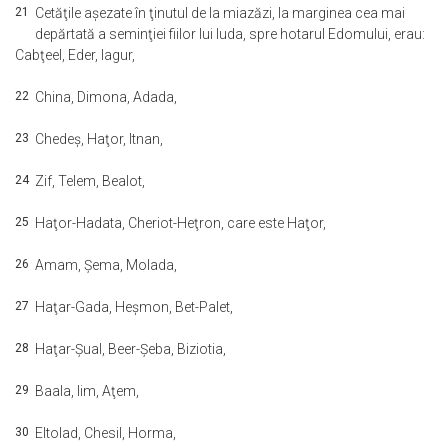
21
Cetăţile aşezate în ţinutul de la miazăzi, la marginea cea mai
depărtată a seminţiei fiilor lui Iuda, spre hotarul Edomului, erau:
Cabţeel, Eder, Iagur,
22
China, Dimona, Adada,
23
Chedeş, Haţor, Itnan,
24
Zif, Telem, Bealot,
25
Haţor-Hadata, Cheriot-Heţron, care este Haţor,
26
Amam, Şema, Molada,
27
Haţar-Gada, Heşmon, Bet-Palet,
28
Haţar-Şual, Beer-Şeba, Biziotia,
29
Baala, Iim, Aţem,
30
Eltolad, Chesil, Horma,