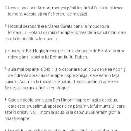
4
trecea apoi prin Aţmon, mergea până la pârâul Egiptului şi ieşea
la mare. Acesta să vă fie hotarul de miazăzi.
5
Hotarul de răsărit era Marea Sărată până la îmbucătura
Iordanului. Hotarul de miazănoapte pornea de la sânul mării care
este la îmbucătura Iordanului,
6
suia spre Bet-Hogla, trecea pe la miazănoapte de Bet-Araba şi se
ridica până la piatra lui Bohan, fiul lui Ruben;
7
suia mai departe la Debir, la o depărtare bunicică de valea Acor, şi
se îndrepta spre miazănoapte înspre Ghilgal, care este în faţa
suişului Adumim la miazăzi de pârâu. Trecea pe lângă apele En-
Şemeş şi mergea până la En-Roguel.
8
Suia de-acolo prin valea Ben-Hinom înspre miazăzi de Iebus,
care este Ierusalimul; apoi se ridica până în vârful muntelui, care
este în dreptul văii Hinom la apus, şi la capătul văii refaimiţilor la
miazănoapte.
9
Din vârful muntelui, hotarul se întindea până la izvorul apelor