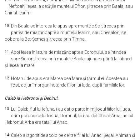
Neftoah, ieşea la cetăţile muntelui Efron şi trecea prin Baala, sau
Chiriat-Iearim.
10
Din Baala se întorcea la apus spre muntele Seir, trecea prin
partea de miazănoapte a muntelui Iearim, sau Chesalon, se
cobora la Bet-Şemeş şi trecea prin Timna.
11
Apoi ieşea în latura de miazănoapte a Ecronului, se întindea
spre Şicron, trecea prin muntele Baala, ajungea până la Iabneel
şi ieşea la mare.
12
Hotarul de apus era Marea cea Mare şi ţărmul ei. Acestea au
fost, de jur împrejur, hotarele fiilor lui Iuda, după familiile lor.
Caleb ia Hebronul şi Debirul.
13
Lui Caleb, fiul lui Iefune, i-au dat o parte în mijlocul fiilor lui Iuda,
cum poruncise lui Iosua, Domnul; lui i-au dat Chriat-Arba, adică
Hebronul: Arba era tatăl lui Anac.
14
Caleb a izgonit de acolo pe cei trei fii ai lui Anac: Şeşai, Ahiman şi