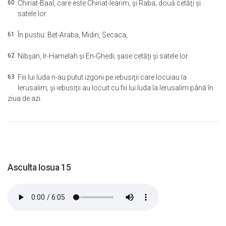
60
Chiriat-Baal, care este Chiriat-Iearim, şi Raba; două cetăţi şi
satele lor.
61
În pustiu: Bet-Araba, Midin, Secaca,
62
Nibşan, Ir-Hamelah şi En-Ghedi; şase cetăţi şi satele lor.
63
Fiii lui Iuda n-au putut izgoni pe iebusiţii care locuiau la
Ierusalim; şi iebusiţii au locuit cu fiii lui Iuda la Ierusalim până în
ziua de azi.
Asculta Iosua 15