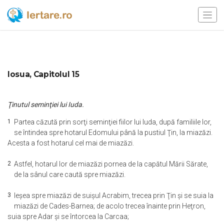
Iosua, Capitolul 15
Ţinutul seminţiei lui Iuda.
1
Partea căzută prin sorţi seminţiei fiilor lui Iuda, după familiile lor,
se întindea spre hotarul Edomului până la pustiul Ţin, la miazăzi.
Acesta a fost hotarul cel mai de miazăzi.
2
Astfel, hotarul lor de miazăzi pornea de la capătul Mării Sărate,
de la sânul care caută spre miazăzi.
3
Ieşea spre miazăzi de suişul Acrabim, trecea prin Ţin şi se suia la
miazăzi de Cades-Barnea; de acolo trecea înainte prin Heţron,
suia spre Adar şi se întorcea la Carcaa;