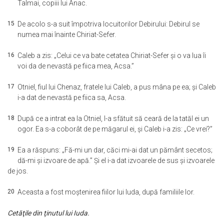
Talmai, copiii lui Anac.
15
De acolo s-a suit împotriva locuitorilor Debirului: Debirul se
numea mai înainte Chiriat-Sefer.
16
Caleb a zis: „Celui ce va bate cetatea Chiriat-Sefer şi o va lua îi
voi da de nevastă pe fiica mea, Acsa.”
17
Otniel, fiul lui Chenaz, fratele lui Caleb, a pus mâna pe ea; şi Caleb
i-a dat de nevastă pe fiica sa, Acsa.
18
După ce a intrat ea la Otniel, l-a sfătuit să ceară de la tatăl ei un
ogor. Ea s-a coborât de pe măgarul ei, şi Caleb i-a zis: „Ce vrei?”
19
Ea a răspuns: „Fă-mi un dar, căci mi-ai dat un pământ secetos;
dă-mi şi izvoare de apă.” Şi el i-a dat izvoarele de sus şi izvoarele
de jos.
20
Aceasta a fost moştenirea fiilor lui Iuda, după familiile lor.
Cetăţile din ţinutul lui Iuda.