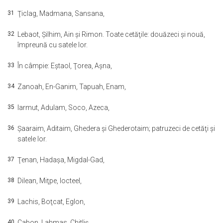
31
Ţiclag, Madmana, Sansana,
32
Lebaot, Şilhim, Ain şi Rimon. Toate cetăţile: douăzeci şi nouă,
împreună cu satele lor.
33
În câmpie: Eştaol, Ţorea, Aşna,
34
Zanoah, En-Ganim, Tapuah, Enam,
35
Iarmut, Adulam, Soco, Azeca,
36
Şaaraim, Aditaim, Ghedera şi Ghederotaim; patruzeci de cetăţi şi
satele lor.
37
Ţenan, Hadaşa, Migdal-Gad,
38
Dilean, Miţpe, Iocteel,
39
Lachis, Boţcat, Eglon,
40
Cabon, Lahmas, Chitliş,