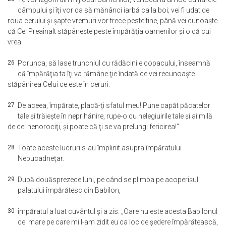
câmpului şi îţi vor da să mănânci iarbă ca la boi; vei fi udat de
roua cerului şi şapte vremuri vor trece peste tine, până vei cunoaşte
că Cel Preaînalt stăpâneşte peste împărăţia oamenilor şi o dă cui
vrea.
26
Porunca, să lase trunchiul cu rădăcinile copacului, înseamnă
că împărăţia ta îţi va rămâne ţie îndată ce vei recunoaşte
stăpânirea Celui ce este în ceruri.
27
De aceea, împărate, placă-ţi sfatul meu! Pune capăt păcatelor
tale şi trăieşte în neprihănire, rupe-o cu nelegiuirile tale şi ai milă
de cei nenorociţi, şi poate că ţi se va prelungi fericirea!”
28
Toate aceste lucruri s-au împlinit asupra împăratului
Nebucadneţar.
29
După douăsprezece luni, pe când se plimba pe acoperişul
palatului împărătesc din Babilon,
30
împăratul a luat cuvântul şi a zis: „Oare nu este acesta Babilonul
cel mare pe care mi l-am zidit eu ca loc de şedere împărătească,