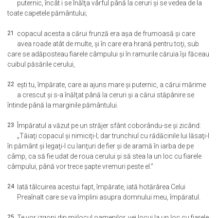
puternic, încât i se înălţa vârful până la ceruri şi se vedea de la
toate capetele pământului;
21
copacul acesta a cărui frunză era aşa de frumoasă şi care
avea roade atât de multe, şi în care era hrană pentru toţi, sub
care se adăposteau fiarele câmpului şi în ramurile căruia îşi făceau
cuibul păsările cerului,
22
eşti tu, împărate, care ai ajuns mare şi puternic, a cărui mărime
a crescut şi s-a înălţat până la ceruri şi a cărui stăpânire se
întinde până la marginile pământului.
23
Împăratul a văzut pe un străjer sfânt coborându-se şi zicând:
„Tăiaţi copacul şi nimiciţi-l; dar trunchiul cu rădăcinile lui lăsaţi-l
în pământ şi legaţi-l cu lanţuri de fier şi de aramă în iarba de pe
câmp, ca să fie udat de roua cerului şi să stea la un loc cu fiarele
câmpului, până vor trece şapte vremuri peste el.”
24
Iată tâlcuirea acestui fapt, împărate, iată hotărârea Celui
Preaînalt care se va împlini asupra domnului meu, împăratul.
25
Te vor izgoni din mijlocul oamenilor, vei locui la un loc cu fiarele