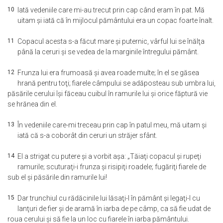
10
Iată vedeniile care mi-au trecut prin cap când eram în pat. Mă
uitam şi iată că în mijlocul pământului era un copac foarte înalt.
11
Copacul acesta s-a făcut mare şi puternic, vârful lui se înălţa
până la ceruri şi se vedea de la marginile întregului pământ.
12
Frunza lui era frumoasă şi avea roade multe; în el se găsea
hrană pentru toţi; fiarele câmpului se adăposteau sub umbra lui,
păsările cerului îşi făceau cuibul în ramurile lui şi orice făptură vie
se hrănea din el.
13
În vedeniile care-mi treceau prin cap în patul meu, mă uitam şi
iată că s-a coborât din ceruri un străjer sfânt.
14
El a strigat cu putere şi a vorbit aşa: „Tăiaţi copacul şi rupeţi
ramurile; scuturaţi-i frunza şi risipiţi roadele; fugăriţi fiarele de
sub el şi păsările din ramurile lui!
15
Dar trunchiul cu rădăcinile lui lăsaţi-l în pământ şi legaţi-l cu
lanţuri de fier şi de aramă în iarba de pe câmp, ca să fie udat de
roua cerului şi să fie la un loc cu fiarele în iarba pământului.