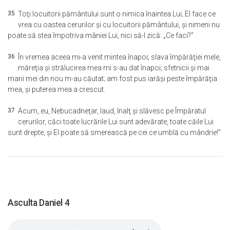
35
Toţi locuitorii pământului sunt o nimica înaintea Lui; El face ce
vrea cu oastea cerurilor şi cu locuitorii pământului, şi nimeni nu
poate să stea împotriva mâniei Lui, nici să-I zică: „Ce faci?”
36
În vremea aceea mi-a venit mintea înapoi; slava împărăţiei mele,
măreţia şi strălucirea mea mi s-au dat înapoi; sfetnicii şi mai
marii mei din nou m-au căutat; am fost pus iarăşi peste împărăţia
mea, şi puterea mea a crescut.
37
Acum, eu, Nebucadneţar, laud, înalţ şi slăvesc pe Împăratul
cerurilor, căci toate lucrările Lui sunt adevărate, toate căile Lui
sunt drepte, şi El poate să smerească pe cei ce umblă cu mândrie!”
Asculta Daniel 4