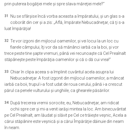
prin puterea bogăţiei mele şi spre slava măreţiei mele?”
31
Nu se sfârşise încă vorba aceasta a împăratului, şi un glas s-a
coborât din cer şi a zis: „Află, împărate Nebucadneţar, că ţi s-a
luat împărăţia!
32
Te vor izgoni din mijlocul oamenilor, şi vei locui la un loc cu
fiarele câmpului, îţi vor da să mănânci iarbă ca la boi, şi vor
trece peste tine şapte vremuri, până vei recunoaşte că Cel Preaînalt
stăpâneşte peste împărăţia oamenilor şi că o dă cui vrea!”
33
Chiar în clipa aceea s-a împlinit cuvântul acela asupra lui
Nebucadneţar. A fost izgonit din mijlocul oamenilor, a mâncat
iarbă ca boii, trupul i-a fost udat de roua cerului, până i-a crescut
părul ca penele vulturului şi unghiile, ca ghearele păsărilor.
34
După trecerea vremii sorocite, eu, Nebucadneţar, am ridicat
ochii spre cer şi mi-a venit iarăşi mintea la loc. Am binecuvântat
pe Cel Preaînalt, am lăudat şi slăvit pe Cel ce trăieşte veşnic, Acela a
cărui stăpânire este veşnică şi a cărui Împărăţie dăinuie din neam
în neam.