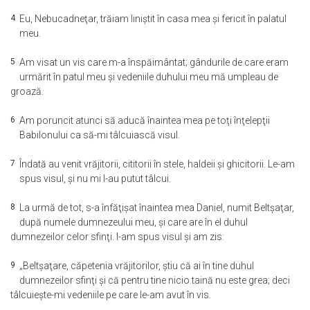
4
Eu, Nebucadneţar, trăiam liniştit în casa mea şi fericit în palatul
meu.
5
Am visat un vis care m-a înspăimântat; gândurile de care eram
urmărit în patul meu şi vedeniile duhului meu mă umpleau de
groază.
6
Am poruncit atunci să aducă înaintea mea pe toţi înţelepţii
Babilonului ca să-mi tâlcuiască visul.
7
Îndată au venit vrăjitorii, cititorii în stele, haldeii şi ghicitorii. Le-am
spus visul, şi nu mi l-au putut tâlcui.
8
La urmă de tot, s-a înfăţişat înaintea mea Daniel, numit Beltşaţar,
după numele dumnezeului meu, şi care are în el duhul
dumnezeilor celor sfinţi. I-am spus visul şi am zis:
9
„Beltşaţare, căpetenia vrăjitorilor, ştiu că ai în tine duhul
dumnezeilor sfinţi şi că pentru tine nicio taină nu este grea; deci
tâlcuieşte-mi vedeniile pe care le-am avut în vis.