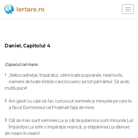
Daniel, Capitolul 4
Copacul cel mare.
1
„Nebucadneţar, împăratul, către toate popoarele, neamurile,
oamenii de toate limbile care locuiesc pe tot pământul: Să aveţi
multă pace!
2
Am găsit cu cale să fac cunoscut semnele şi minunile pe care le-
a făcut Dumnezeul cel Preaînalt faţă de mine.
3
Cât de mari sunt semnele Lui şi cât de puternice sunt minunile Lui!
Împărăţia Lui este o împărăţie veşnică, şi stăpânirea Lui dăinuie
din neam în neam!