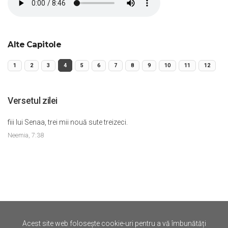
Alte Capitole
1
2
3
4
5
6
7
8
9
10
11
12
Versetul zilei
fiii lui Senaa, trei mii nouă sute treizeci.
Neemia, 7:38
Acest site web folosește cookie-uri pentru a vă îmbunătăți