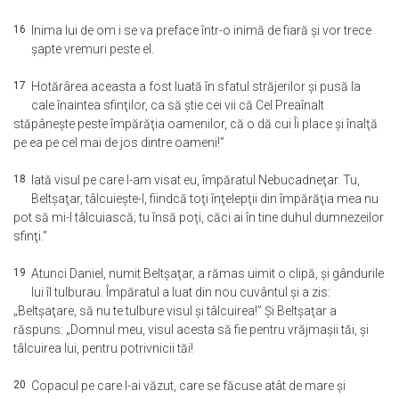
16
Inima lui de om i se va preface într-o inimă de fiară şi vor trece
şapte vremuri peste el.
17
Hotărârea aceasta a fost luată în sfatul străjerilor şi pusă la
cale înaintea sfinţilor, ca să ştie cei vii că Cel Preaînalt
stăpâneşte peste împărăţia oamenilor, că o dă cui Îi place şi înalţă
pe ea pe cel mai de jos dintre oameni!”
18
Iată visul pe care l-am visat eu, împăratul Nebucadneţar. Tu,
Beltşaţar, tâlcuieşte-l, fiindcă toţi înţelepţii din împărăţia mea nu
pot să mi-l tâlcuiască; tu însă poţi, căci ai în tine duhul dumnezeilor
sfinţi.”
19
Atunci Daniel, numit Beltşaţar, a rămas uimit o clipă, şi gândurile
lui îl tulburau. Împăratul a luat din nou cuvântul şi a zis:
„Beltşaţare, să nu te tulbure visul şi tâlcuirea!” Şi Beltşaţar a
răspuns: „Domnul meu, visul acesta să fie pentru vrăjmaşii tăi, şi
tâlcuirea lui, pentru potrivnicii tăi!
20
Copacul pe care l-ai văzut, care se făcuse atât de mare şi