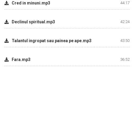
Cred in minuni.mp3
44:17
Declinul spiritual.mp3
42:24
Talantul ingropat sau painea pe ape.mp3
43:50
Fara.mp3
36:52