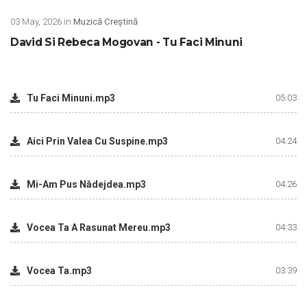
03 May, 2026 in
Muzică Creștină
David Si Rebeca Mogovan - Tu Faci Minuni
Tu Faci Minuni.mp3
05:03
Aici Prin Valea Cu Suspine.mp3
04:24
Mi-Am Pus Nădejdea.mp3
04:26
Vocea Ta A Rasunat Mereu.mp3
04:33
Vocea Ta.mp3
03:39