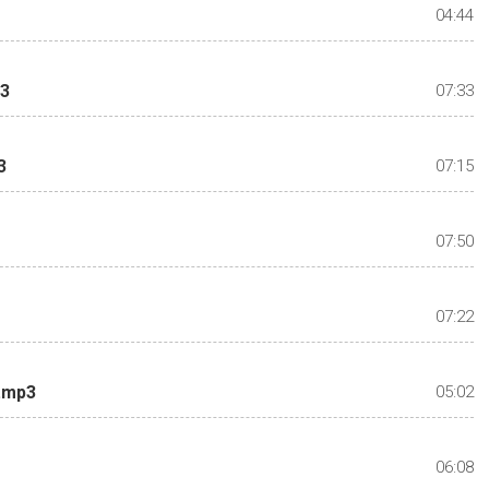
04:44
p3
07:33
3
07:15
07:50
07:22
t.mp3
05:02
06:08