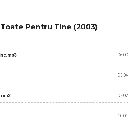
Toate Pentru Tine (2003)
Tine.mp3
06:00
05:34
s.mp3
07:07
10:01