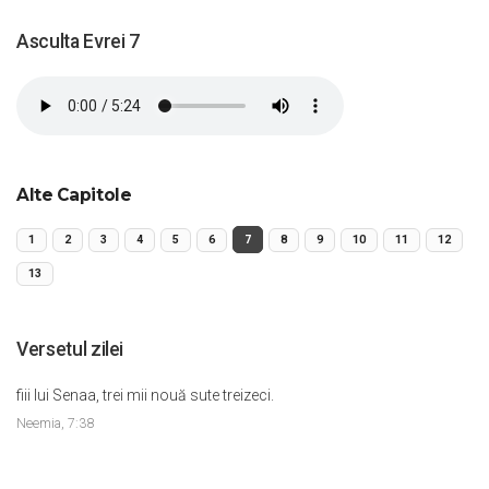
Asculta Evrei 7
Alte Capitole
1
2
3
4
5
6
7
8
9
10
11
12
13
Versetul zilei
fiii lui Senaa, trei mii nouă sute treizeci.
Neemia, 7:38