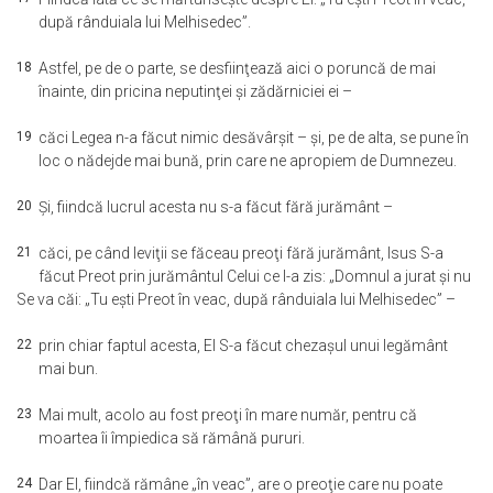
după rânduiala lui Melhisedec”.
18
Astfel, pe de o parte, se desfiinţează aici o poruncă de mai
înainte, din pricina neputinţei şi zădărniciei ei –
19
căci Legea n-a făcut nimic desăvârşit – şi, pe de alta, se pune în
loc o nădejde mai bună, prin care ne apropiem de Dumnezeu.
20
Şi, fiindcă lucrul acesta nu s-a făcut fără jurământ –
21
căci, pe când leviţii se făceau preoţi fără jurământ, Isus S-a
făcut Preot prin jurământul Celui ce I-a zis: „Domnul a jurat şi nu
Se va căi: „Tu eşti Preot în veac, după rânduiala lui Melhisedec” –
22
prin chiar faptul acesta, El S-a făcut chezaşul unui legământ
mai bun.
23
Mai mult, acolo au fost preoţi în mare număr, pentru că
moartea îi împiedica să rămână pururi.
24
Dar El, fiindcă rămâne „în veac”, are o preoţie care nu poate