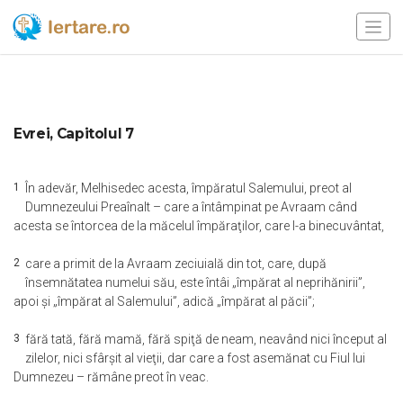
Evrei, Capitolul 7
1
În adevăr, Melhisedec acesta, împăratul Salemului, preot al
Dumnezeului Preaînalt – care a întâmpinat pe Avraam când
acesta se întorcea de la măcelul împăraţilor, care l-a binecuvântat,
2
care a primit de la Avraam zeciuială din tot, care, după
însemnătatea numelui său, este întâi „împărat al neprihănirii”,
apoi şi „împărat al Salemului”, adică „împărat al păcii”;
3
fără tată, fără mamă, fără spiţă de neam, neavând nici început al
zilelor, nici sfârşit al vieţii, dar care a fost asemănat cu Fiul lui
Dumnezeu – rămâne preot în veac.