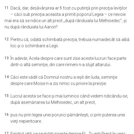
11
Dacă, dar, desăvârşirea ar fi fost cu putinţă prin preoţia leviţilor
– căci sub preoţia aceasta a primit poporul Legea – ce nevoie
mai era să se ridice un alt preot „după rânduiala lui Melhisedec”, şi
nu după rânduiala lui Aaron?
12
Pentru că, odată schimbată preoţia, trebuia numaidecât să aibă
loc şi o schimbare a Legii.
13
În adevăr, Acela despre care sunt zise aceste lucruri face parte
dintr-o altă seminţie, din care nimeni n-a slujit altarului.
14
Căci este vădit că Domnul nostru a ieşit din Iuda, seminţie
despre care Moise n-a zis nimic cu privire la preoţie.
15
Lucrul acesta se face şi mai luminos când vedem ridicându-se,
după asemănarea lui Melhisedec, un alt preot,
16
pus nu prin legea unei porunci pământeşti, ci prin puterea unei
vieţi nepieritoare.
17
Fiindcă iată ce se mărturiseşte despre El: „Tu eşti Preot în veac,