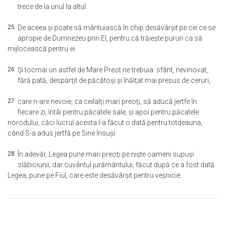
trece de la unul la altul.
25
De aceea şi poate să mântuiască în chip desăvârşit pe cei ce se
apropie de Dumnezeu prin El, pentru că trăieşte pururi ca să
mijlocească pentru ei.
26
Şi tocmai un astfel de Mare Preot ne trebuia: sfânt, nevinovat,
fără pată, despărţit de păcătoşi şi înălţat mai presus de ceruri,
27
care n-are nevoie, ca ceilalţi mari preoţi, să aducă jertfe în
fiecare zi, întâi pentru păcatele sale, şi apoi pentru păcatele
norodului, căci lucrul acesta l-a făcut o dată pentru totdeauna,
când S-a adus jertfă pe Sine însuşi.
28
În adevăr, Legea pune mari preoţi pe nişte oameni supuşi
slăbiciunii; dar cuvântul jurământului, făcut după ce a fost dată
Legea, pune pe Fiul, care este desăvârşit pentru veşnicie.