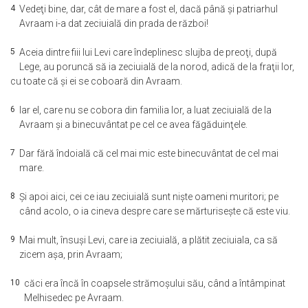
4
Vedeţi bine, dar, cât de mare a fost el, dacă până şi patriarhul
Avraam i-a dat zeciuială din prada de război!
5
Aceia dintre fiii lui Levi care îndeplinesc slujba de preoţi, după
Lege, au poruncă să ia zeciuială de la norod, adică de la fraţii lor,
cu toate că şi ei se coboară din Avraam.
6
Iar el, care nu se cobora din familia lor, a luat zeciuială de la
Avraam şi a binecuvântat pe cel ce avea făgăduinţele.
7
Dar fără îndoială că cel mai mic este binecuvântat de cel mai
mare.
8
Şi apoi aici, cei ce iau zeciuială sunt nişte oameni muritori; pe
când acolo, o ia cineva despre care se mărturiseşte că este viu.
9
Mai mult, însuşi Levi, care ia zeciuială, a plătit zeciuiala, ca să
zicem aşa, prin Avraam;
10
căci era încă în coapsele strămoşului său, când a întâmpinat
Melhisedec pe Avraam.