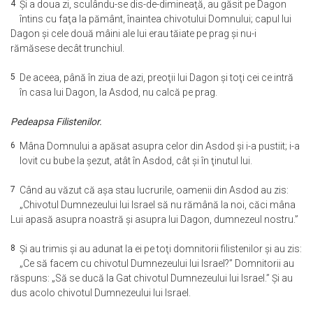
4
Şi a doua zi, sculându-se dis-de-dimineaţă, au găsit pe Dagon
întins cu faţa la pământ, înaintea chivotului Domnului; capul lui
Dagon şi cele două mâini ale lui erau tăiate pe prag şi nu-i
rămăsese decât trunchiul.
5
De aceea, până în ziua de azi, preoţii lui Dagon şi toţi cei ce intră
în casa lui Dagon, la Asdod, nu calcă pe prag.
Pedeapsa Filistenilor.
6
Mâna Domnului a apăsat asupra celor din Asdod şi i-a pustiit; i-a
lovit cu bube la şezut, atât în Asdod, cât şi în ţinutul lui.
7
Când au văzut că aşa stau lucrurile, oamenii din Asdod au zis:
„Chivotul Dumnezeului lui Israel să nu rămână la noi, căci mâna
Lui apasă asupra noastră şi asupra lui Dagon, dumnezeul nostru.”
8
Şi au trimis şi au adunat la ei pe toţi domnitorii filistenilor şi au zis:
„Ce să facem cu chivotul Dumnezeului lui Israel?” Domnitorii au
răspuns: „Să se ducă la Gat chivotul Dumnezeului lui Israel.” Şi au
dus acolo chivotul Dumnezeului lui Israel.