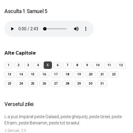
Asculta 1 Samuel 5
Alte Capitole
1
2
3
4
5
6
7
8
9
10
11
12
13
14
15
16
17
18
19
20
21
22
23
24
25
26
27
28
29
30
31
Versetul zilei
L-a pus împărat peste Galaad, peste gheşuriţi, peste Izreel, peste
Efraim, peste Beniamin, peste tot Israelul.
2 Samuel, 2:9