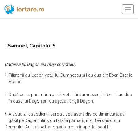
1 Samuel, Capitolul 5
Căderea lui Dagon înaintea chivotului.
1
Filistenii au luat chivotul lui Dumnezeu şi l-au dus din Eben-Ezer la
Asdod.
2
După ce au pus mâna pe chivotul lui Dumnezeu, filistenii l-au dus
în casa lui Dagon şi l-au aşezat lângă Dagon.
3
A doua zi, asdodienii, care se sculaseră dis-de-dimineaţă, au
găsit pe Dagon întins cu faţa la pământ, înaintea chivotului
Domnului. Au luat pe Dagon şi l-au pus înapoi la locul lui.