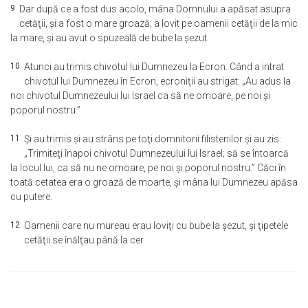
9
Dar după ce a fost dus acolo, mâna Domnului a apăsat asupra
cetăţii, şi a fost o mare groază; a lovit pe oamenii cetăţii de la mic
la mare, şi au avut o spuzeală de bube la şezut.
10
Atunci au trimis chivotul lui Dumnezeu la Ecron. Când a intrat
chivotul lui Dumnezeu în Ecron, ecroniţii au strigat: „Au adus la
noi chivotul Dumnezeului lui Israel ca să ne omoare, pe noi şi
poporul nostru.”
11
Şi au trimis şi au strâns pe toţi domnitorii filistenilor şi au zis:
„Trimiteţi înapoi chivotul Dumnezeului lui Israel; să se întoarcă
la locul lui, ca să nu ne omoare, pe noi şi poporul nostru.” Căci în
toată cetatea era o groază de moarte, şi mâna lui Dumnezeu apăsa
cu putere.
12
Oamenii care nu mureau erau loviţi cu bube la şezut, şi ţipetele
cetăţii se înălţau până la cer.