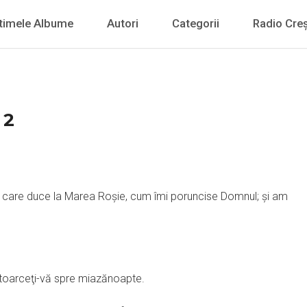
timele Albume
Autori
Categorii
Radio Creș
 2
ul care duce la Marea Roşie, cum îmi poruncise Domnul; şi am
ntoarceţi-vă spre miazănoapte.