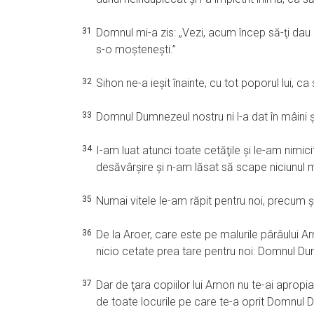
31
Domnul mi-a zis: „Vezi, acum încep să-ţi dau pe
s-o moşteneşti.”
32
Sihon ne-a ieşit înainte, cu tot poporul lui, ca
33
Domnul Dumnezeul nostru ni l-a dat în mâini şi l-
34
I-am luat atunci toate cetăţile şi le-am nimici
desăvârşire şi n-am lăsat să scape niciunul 
35
Numai vitele le-am răpit pentru noi, precum ş
36
De la Aroer, care este pe malurile pârâului Ar
nicio cetate prea tare pentru noi: Domnul Du
37
Dar de ţara copiilor lui Amon nu te-ai apropia
de toate locurile pe care te-a oprit Domnul D