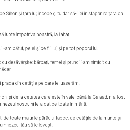
 Sihon şi ţara lui; începe şi tu dar să-i iei în stăpânire ţara ca
 să lupte împotriva noastră, la Iahaţ.
am bătut, pe el şi pe fiii lui, şi pe tot poporul lui.
t cu desăvârşire: bărbaţi, femei şi prunci i-am nimicit cu
măcar.
i prada din cetăţile pe care le luaserăm.
non, şi de la cetatea care este în vale, până la Galaad, n-a fost
mnezeul nostru ni le-a dat pe toate în mână.
t, de toate malurile pârâului Iaboc, de cetăţile de la munte şi
umnezeul tău să le loveşti.