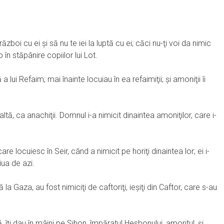
ăzboi cu ei şi să nu te iei la luptă cu ei; căci nu-ţi voi da nimic
 în stăpânire copiilor lui Lot.
i Refaim; mai înainte locuiau în ea refaimiţii; şi amoniţii îi
tă, ca anachiţii. Domnul i-a nimicit dinaintea amoniţilor, care i-
re locuiesc în Seir, când a nimicit pe horiţi dinaintea lor; ei i-
iua de azi.
a Gaza, au fost nimiciţi de caftoriţi, ieşiţi din Caftor, care s-au
ă, îţi dau în mâini pe Sihon, împăratul Hesbonului, amoritul, şi