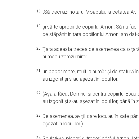
18
„Să treci azi hotarul Moabului, la cetatea Ar,
19
şi să te apropii de copiii lui Amon. Să nu faci r
de stăpânit în ţara copiilor lui Amon: am dat-o
20
Ţara aceasta trecea de asemenea ca o ţară a lu
numeau zamzumimi:
21
un popor mare, mult la număr şi de statură înal
au izgonit şi s-au aşezat în locul lor.
22
(Aşa a făcut Domnul şi pentru copiii lui Esau ca
au izgonit şi s-au aşezat în locul lor, până în z
23
De asemenea, aviţii, care locuiau în sate până l
aşezat în locul lor.)
24
Sculaţi-vă, plecaţi şi treceţi pârâul Arnon. Iat