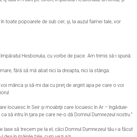
în toate popoarele de sub cer; şi, la auzul faimei tale, vor
, împăratul Hesbonului, cu vorbe de pace. Am trimis să-i spună:
 mare, fără să mă abat nici la dreapta, nici la stânga.
 voi mânca şi să-mi dai cu preţ de argint apa pe care o voi
iorul
care locuiesc în Seir şi moabiţii care locuiesc în Ar – îngăduie-
ul ca să intru în ţara pe care ne-o dă Domnul Dumnezeul nostru.”
ne lase să trecem pe la el; căci Domnul Dumnezeul tău i-a făcut
-l dea în mâinile tale, cum vezi azi.