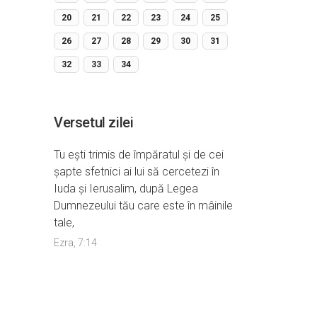
20
21
22
23
24
25
26
27
28
29
30
31
32
33
34
Versetul zilei
Tu eşti trimis de împăratul şi de cei
şapte sfetnici ai lui să cercetezi în
Iuda şi Ierusalim, după Legea
Dumnezeului tău care este în mâinile
tale,
Ezra, 7:14