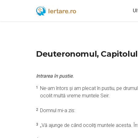
Ul
Deuteronomul, Capitolul
Intrarea în pustie.
1
Ne-am întors şi am plecat în pustiu, pe drum
ocolit multă vreme muntele Seir.
2
Domnul mi-a zis:
3
„Vă ajunge de când ocoliţi muntele acesta. Î