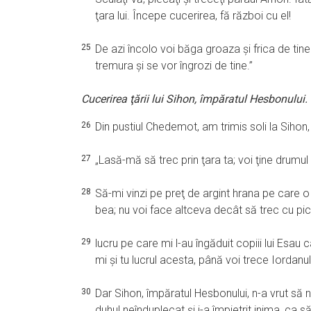
ţara lui. Începe cucerirea, fă război cu el!
25
De azi încolo voi băga groaza şi frica de tine 
tremura şi se vor îngrozi de tine.”
Cucerirea ţării lui Sihon, împăratul Hesbonului.
26
Din pustiul Chedemot, am trimis soli la Sihon
27
„Lasă-mă să trec prin ţara ta; voi ţine drumul
28
Să-mi vinzi pe preţ de argint hrana pe care o
bea; nu voi face altceva decât să trec cu pic
29
lucru pe care mi l-au îngăduit copiii lui Esau 
mi şi tu lucrul acesta, până voi trece Iordan
30
Dar Sihon, împăratul Hesbonului, n-a vrut să 
duhul neînduplecat şi i-a împietrit inima, ca să