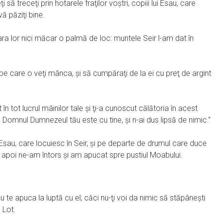
 treceţi prin hotarele fraţilor voştri, copiii lui Esau, care
vă păziţi bine.
 ţara lor nici măcar o palmă de loc: muntele Seir l-am dat în
 pe care o veţi mânca, şi să cumpăraţi de la ei cu preţ de argint
 tot lucrul mâinilor tale şi ţi-a cunoscut călătoria în acest
 Domnul Dumnezeul tău este cu tine, şi n-ai dus lipsă de nimic.”
ui Esau, care locuiesc în Seir, şi pe departe de drumul care duce
; apoi ne-am întors şi am apucat spre pustiul Moabului.
 te apuca la luptă cu el; căci nu-ţi voi da nimic să stăpâneşti
i Lot.