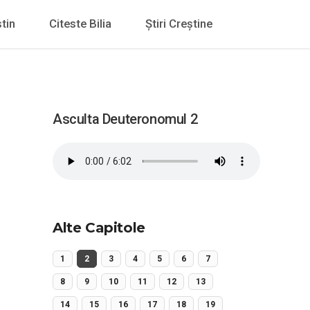
tin
Citeste Bilia
Știri Creștine
Asculta Deuteronomul 2
Alte Capitole
1
2
3
4
5
6
7
8
9
10
11
12
13
14
15
16
17
18
19