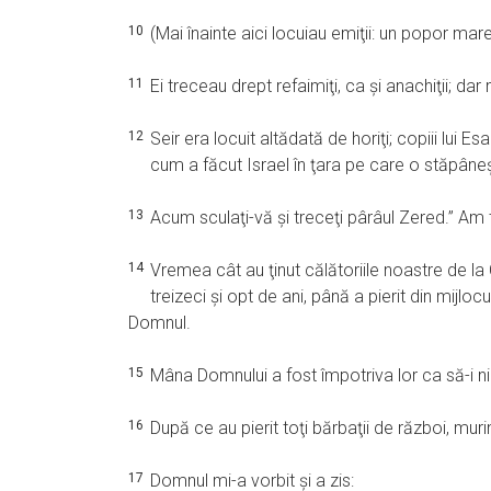
10
(Mai înainte aici locuiau emiţii: un popor mare
11
Ei treceau drept refaimiţi, ca şi anachiţii; dar
12
Seir era locuit altădată de horiţi; copiii lui Esa
cum a făcut Israel în ţara pe care o stăpâneş
13
Acum sculaţi-vă şi treceţi pârâul Zered.” Am 
14
Vremea cât au ţinut călătoriile noastre de l
treizeci şi opt de ani, până a pierit din mijl
Domnul.
15
Mâna Domnului a fost împotriva lor ca să-i ni
16
După ce au pierit toţi bărbaţii de război, muri
17
Domnul mi-a vorbit şi a zis: