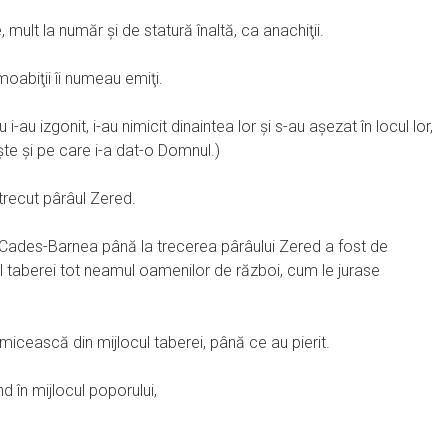
, mult la număr şi de statură înaltă, ca anachiţii.
 moabiţii îi numeau emiţi.
u i-au izgonit, i-au nimicit dinaintea lor şi s-au aşezat în locul lor,
te şi pe care i-a dat-o Domnul.)
trecut pârâul Zered.
a Cades-Barnea până la trecerea pârâului Zered a fost de
ocul taberei tot neamul oamenilor de război, cum le jurase
micească din mijlocul taberei, până ce au pierit.
nd în mijlocul poporului,