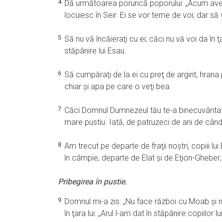
4
Dă următoarea poruncă poporului: „Acum aveţi să
locuiesc în Seir. Ei se vor teme de voi; dar să 
5
Să nu vă încăieraţi cu ei; căci nu vă voi da în
stăpânire lui Esau.
6
Să cumpăraţi de la ei cu preţ de argint, hrana
chiar şi apa pe care o veţi bea.
7
Căci Domnul Dumnezeul tău te-a binecuvântat în
mare pustiu. Iată, de patruzeci de ani de când
8
Am trecut pe departe de fraţii noştri, copiii l
în câmpie, departe de Elat şi de Eţion-Gheber
Pribegirea în pustie.
9
Domnul mi-a zis: „Nu face război cu Moab şi nu
în ţara lui: „Arul l-am dat în stăpânire copiilor lu