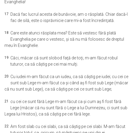
Evanghelia!
17
Dacă fac lucrul acesta de bunăvoie, am o răsplată. Chiar dacă-l
fac de silă, este o isprăvnicie care mi-a fost încredinţată.
18
Care este atunci răsplata mea? Este să vestesc fără plată
Evanghelia pe care o vestesc, şi să nu mă folosesc de dreptul
meu în Evanghelie.
19
Căci, măcar că sunt slobod faţă de toţi, m-am făcut robul
tuturor, ca să câştig pe cei mai mulţi.
20
Cu iudeii m-am făcut ca un iudeu, ca să câştig pe iudei; cu cei ce
sunt sub Lege m-am făcut ca şi când aş fi fost sub Lege (măcar
că nu sunt sub Lege), ca să câştig pe cei ce sunt sub Lege;
21
cu cei ce sunt fără Lege m-am făcut ca şi cum aş fi fost fără
Lege (măcar că nu sunt fără o Lege a lui Dumnezeu, ci sunt sub
Legea lui Hristos), ca să câştig pe cei fără lege.
22
Am fost slab cu cei slabi, ca să câştig pe cei slabi. M-am făcut
tuturor totul, ca, oricum, să mântuiesc pe unii din ei.