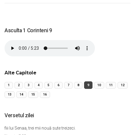
Asculta 1 Corinteni 9
Alte Capitole
1
2
3
4
5
6
7
8
9
10
11
12
13
14
15
16
Versetul zilei
fiii lui Senaa, trei mii nouă sute treizeci.