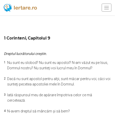
1 Corinteni, Capitolul 9
Dreptul lucrătorului creştin.
1
Nu sunt eu slobod? Nu sunt eu apostol? N-am văzut eu pe Isus,
Domnul nostru? Nu sunteţi voi lucrul meu în Domnul?
2
Dacă nu sunt apostol pentru alţii, sunt măcar pentru voi; căci voi
sunteţi pecetea apostoliei mele în Domnul.
3
Iată răspunsul meu de apărare împotriva celor ce mă
cercetează.
4
N-avem dreptul să mâncăm şi să bem?