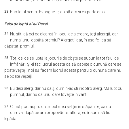
23
Fac totul pentru Evanghelie, ca să am şi eu parte de ea.
Felul de luptă al lui Pavel.
24
Nu ştiţi că cei ce aleargă în locul de alergare, toţi aleargă, dar
numai unul capătă premiul? Alergaţi, dar, în aşa fel, ca să
căpătaţi premiul!
25
Toţi cei ce se luptă la jocurile de obşte se supun la tot felul de
înfrânări. Şi ei fac lucrul acesta ca să capete o cunună care se
poate veşteji: noi să facem lucrul acesta pentru o cunună care nu
se poate veşteji.
26
Eu deci alerg, dar nu ca şi cum n-aş şti încotro alerg. Mă lupt cu
pumnul, dar nu ca unul care loveşte în vânt.
27
Ci mă port aspru cu trupul meu şi-l ţin în stăpânire, ca nu
cumva, după ce am propovăduit altora, eu însumi să fiu
lepădat.