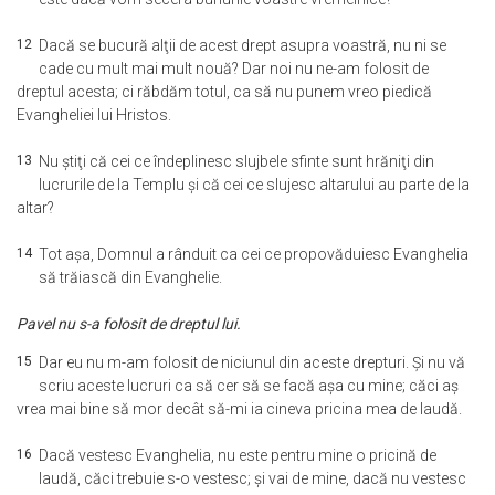
12
Dacă se bucură alţii de acest drept asupra voastră, nu ni se
cade cu mult mai mult nouă? Dar noi nu ne-am folosit de
dreptul acesta; ci răbdăm totul, ca să nu punem vreo piedică
Evangheliei lui Hristos.
13
Nu ştiţi că cei ce îndeplinesc slujbele sfinte sunt hrăniţi din
lucrurile de la Templu şi că cei ce slujesc altarului au parte de la
altar?
14
Tot aşa, Domnul a rânduit ca cei ce propovăduiesc Evanghelia
să trăiască din Evanghelie.
Pavel nu s-a folosit de dreptul lui.
15
Dar eu nu m-am folosit de niciunul din aceste drepturi. Şi nu vă
scriu aceste lucruri ca să cer să se facă aşa cu mine; căci aş
vrea mai bine să mor decât să-mi ia cineva pricina mea de laudă.
16
Dacă vestesc Evanghelia, nu este pentru mine o pricină de
laudă, căci trebuie s-o vestesc; şi vai de mine, dacă nu vestesc