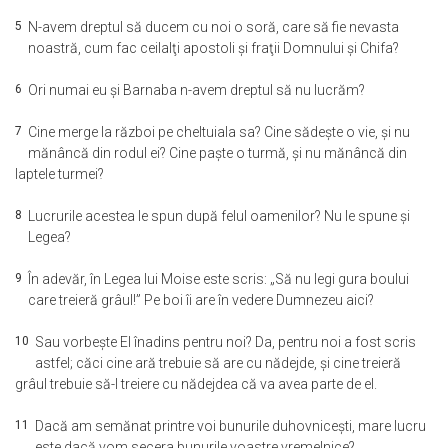
5
N-avem dreptul să ducem cu noi o soră, care să fie nevasta
noastră, cum fac ceilalţi apostoli şi fraţii Domnului şi Chifa?
6
Ori numai eu şi Barnaba n-avem dreptul să nu lucrăm?
7
Cine merge la război pe cheltuiala sa? Cine sădeşte o vie, şi nu
mănâncă din rodul ei? Cine paşte o turmă, şi nu mănâncă din
laptele turmei?
8
Lucrurile acestea le spun după felul oamenilor? Nu le spune şi
Legea?
9
În adevăr, în Legea lui Moise este scris: „Să nu legi gura boului
care treieră grâul!” Pe boi îi are în vedere Dumnezeu aici?
10
Sau vorbeşte El înadins pentru noi? Da, pentru noi a fost scris
astfel; căci cine ară trebuie să are cu nădejde, şi cine treieră
grâul trebuie să-l treiere cu nădejdea că va avea parte de el.
11
Dacă am semănat printre voi bunurile duhovniceşti, mare lucru
este dacă vom secera bunurile voastre vremelnice?