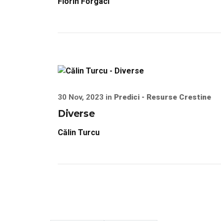
Florin Forgaci
30 Nov, 2023 in
Predici - Resurse Crestine
Diverse
Călin Turcu