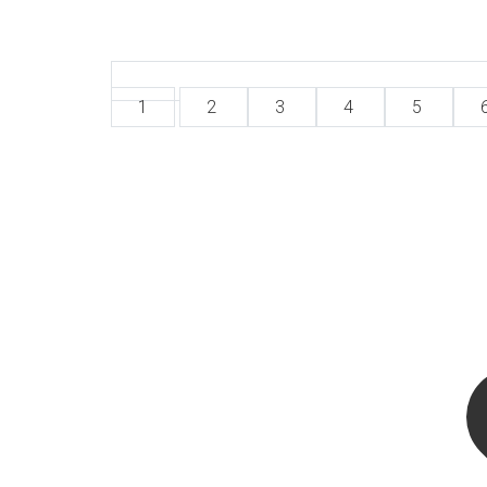
1
2
3
4
5