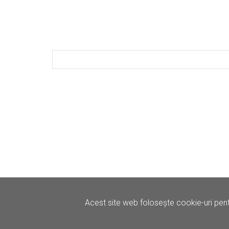
Acest site web folosește cookie-uri pent
©
Iertare.ro.
2026