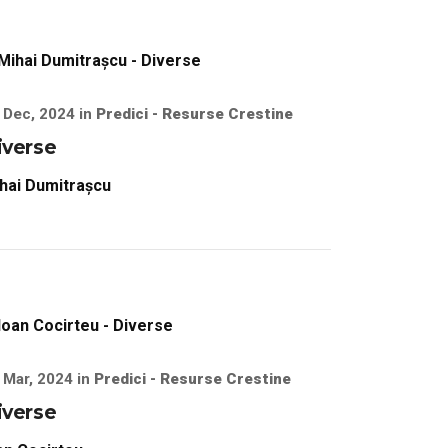
 Dec, 2024 in
Predici - Resurse Crestine
iverse
hai Dumitrașcu
 Mar, 2024 in
Predici - Resurse Crestine
iverse