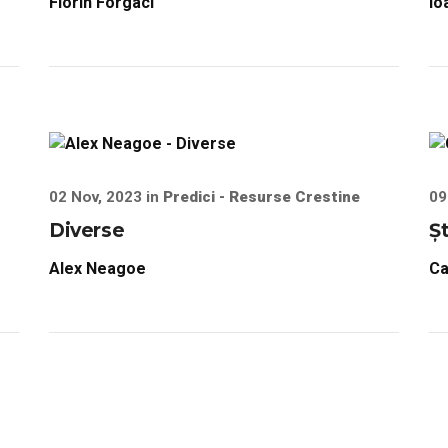
Florin Forgaci
Io
02 Nov, 2023 in
Predici - Resurse Crestine
09
Diverse
Ș
Alex Neagoe
Ca