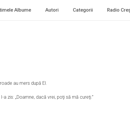
timele Albume
Autori
Categorii
Radio Creș
roade au mers după El.
i I-a zis: „Doamne, dacă vrei, poţi să mă cureţi.”