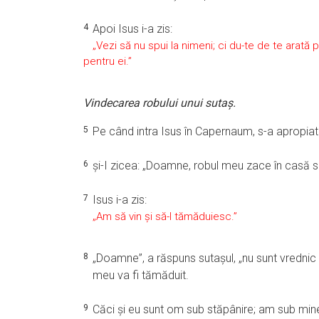
4
Apoi Isus i-a zis:
„Vezi să nu spui la nimeni; ci du-te de te arată 
pentru ei.”
Vindecarea robului unui sutaş.
5
Pe când intra Isus în Capernaum, s-a apropiat 
6
şi-I zicea: „Doamne, robul meu zace în casă sl
7
Isus i-a zis:
„Am să vin şi să-l tămăduiesc.”
8
„Doamne”, a răspuns sutaşul, „nu sunt vrednic 
meu va fi tămăduit.
9
Căci şi eu sunt om sub stăpânire; am sub mine osta