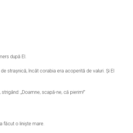
 mers după El.
de straşnică, încât corabia era acoperită de valuri. Şi El
t, strigând: „Doamne, scapă-ne, că pierim!”
-a făcut o linişte mare.