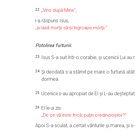
22
„Vino după Mine”,
i-a răspuns Isus,
„şi lasă morţii să-şi îngroape morţii.”
Potolirea furtunii.
23
Isus S-a suit într-o corabie, şi ucenicii Lui au
24
Şi deodată s-a stârnit pe mare o furtună atât 
dormea.
25
Ucenicii s-au apropiat de El şi L-au deştepta
26
El le-a zis:
„De ce vă este frică, puţin credincioşilor?”
Apoi S-a sculat, a certat vânturile şi marea, şi s