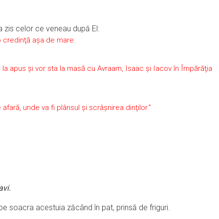
a zis celor ce veneau după El:
 o credinţă aşa de mare.
e la apus şi vor sta la masă cu Avraam, Isaac şi Iacov în Împărăţia
e afară, unde va fi plânsul şi scrâşnirea dinţilor.”
avi.
 pe soacra acestuia zăcând în pat, prinsă de friguri.