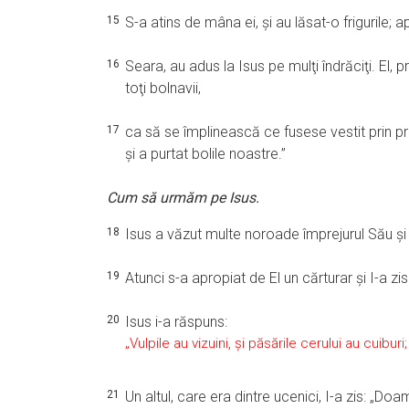
15
S-a atins de mâna ei, şi au lăsat-o frigurile; a
16
Seara, au adus la Isus pe mulţi îndrăciţi. El, 
toţi bolnavii,
17
ca să se împlinească ce fusese vestit prin pro
şi a purtat bolile noastre.”
Cum să urmăm pe Isus.
18
Isus a văzut multe noroade împrejurul Său şi 
19
Atunci s-a apropiat de El un cărturar şi I-a z
20
Isus i-a răspuns:
„Vulpile au vizuini, şi păsările cerului au cuibur
21
Un altul, care era dintre ucenici, I-a zis: „D