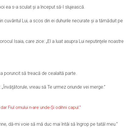
poi ea s-a sculat şi a început să-I slujească.
prin cuvântul Lui, a scos din ei duhurile necurate şi a tămăduit pe
rocul Isaia, care zice: „El a luat asupra Lui neputinţele noastre
a poruncit să treacă de cealaltă parte.
is: „Învăţătorule, vreau să Te urmez oriunde vei merge.”
i; dar Fiul omului n-are unde-Şi odihni capul.”
oamne, dă-mi voie să mă duc mai întâi să îngrop pe tatăl meu.”