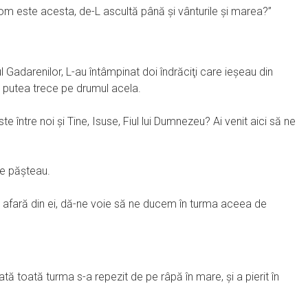
 om este acesta, de-L ascultă până şi vânturile şi marea?”
l Gadarenilor, L-au întâmpinat doi îndrăciţi care ieşeau din
u putea trece pe drumul acela.
te între noi şi Tine, Isuse, Fiul lui Dumnezeu? Ai venit aici să ne
re păşteau.
ţi afară din ei, dă-ne voie să ne ducem în turma aceea de
eodată toată turma s-a repezit de pe râpă în mare, şi a pierit în