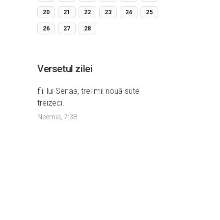
20
21
22
23
24
25
26
27
28
Versetul zilei
fiii lui Senaa, trei mii nouă sute
treizeci.
Neemia, 7:38