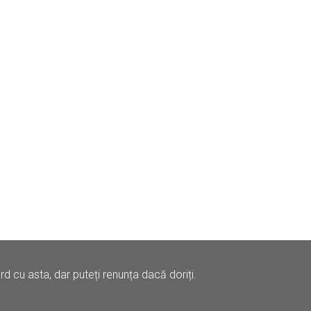
 cu asta, dar puteți renunța dacă doriți.
Contact
Drepturi de Autor (DMCA)
Cookies