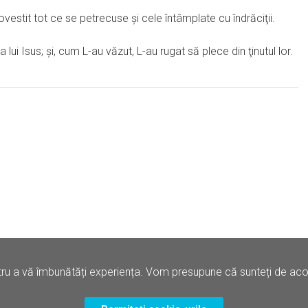
ovestit tot ce se petrecuse şi cele întâmplate cu îndrăciţii.
 lui Isus; şi, cum L-au văzut, L-au rugat să plece din ţinutul lor.
ru a vă îmbunătăți experiența. Vom presupune că sunteți de acord
Politica de Confidentialitate
Termene si Conditii