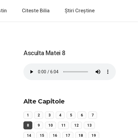
tin
Citeste Bilia
Știri Creștine
Asculta Matei 8
Alte Capitole
1
2
3
4
5
6
7
8
9
10
11
12
13
14
15
16
17
18
19