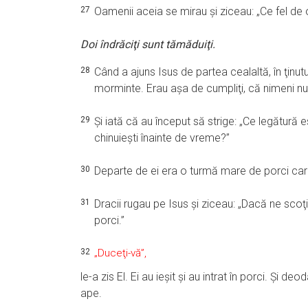
27
Oamenii aceia se mirau şi ziceau: „Ce fel de
Doi îndrăciţi sunt tămăduiţi.
28
Când a ajuns Isus de partea cealaltă, în ţinutu
morminte. Erau aşa de cumpliţi, că nimeni n
29
Şi iată că au început să strige: „Ce legătură es
chinuieşti înainte de vreme?”
30
Departe de ei era o turmă mare de porci ca
31
Dracii rugau pe Isus şi ziceau: „Dacă ne sco
porci.”
32
„Duceţi-vă”,
le-a zis El. Ei au ieşit şi au intrat în porci. Şi d
ape.