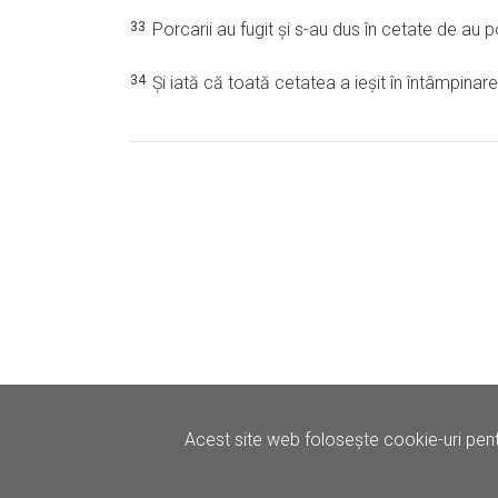
33
Porcarii au fugit şi s-au dus în cetate de au p
34
Şi iată că toată cetatea a ieşit în întâmpinarea
Acest site web folosește cookie-uri pent
©
Iertare.ro.
2026