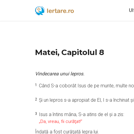
Ul
Matei, Capitolul 8
Vindecarea unui lepros.
1
Când S-a coborât Isus de pe munte, multe no
2
Şi un lepros s-a apropiat de El, I s-a închinat ş
3
Isus a întins mâna, S-a atins de el şi a zis:
„Da, vreau, fii curăţat!”
Îndată a fost curăţată lepra lui.