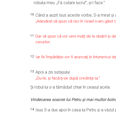
robului meu: „Fă cutare lucru!”, şi-l face.”
10
Când a auzit Isus aceste vorbe, S-a mirat şi 
„Adevărat vă spun că nici în Israel n-am găsit
11
Dar vă spun că vor veni mulţi de la răsărit şi d
cerurilor.
12
Iar fiii Împărăţiei vor fi aruncaţi în întunericul d
13
Apoi a zis sutaşului:
„Du-te, şi facă-ţi-se după credinţa ta.”
Şi robul lui s-a tămăduit chiar în ceasul acela.
Vindecarea soacrei lui Petru şi mai multor boln
14
Isus S-a dus apoi în casa lui Petru şi a văzut