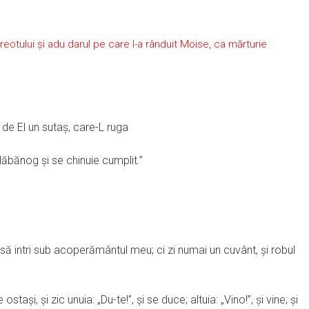
preotului şi adu darul pe care l-a rânduit Moise, ca mărturie
de El un sutaş, care-L ruga
ăbănog şi se chinuie cumplit.”
să intri sub acoperământul meu; ci zi numai un cuvânt, şi robul
şi, şi zic unuia: „Du-te!”, şi se duce; altuia: „Vino!”, şi vine; şi