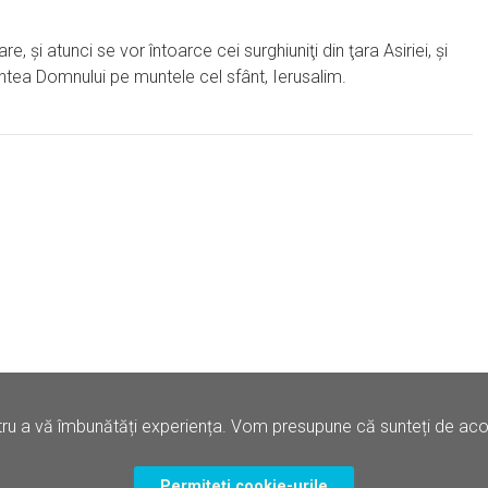
 şi atunci se vor întoarce cei surghiuniţi din ţara Asiriei, şi
înaintea Domnului pe muntele cel sfânt, Ierusalim.
ru a vă îmbunătăți experiența. Vom presupune că sunteți de acord
Politica de Confidentialitate
Termene si Conditii
Permiteți cookie-urile