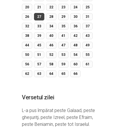
20
21
22
23
24
25
26
27
28
29
30
31
32
33
34
35
36
37
38
39
40
41
42
43
44
45
46
47
48
49
50
51
52
53
54
55
56
57
58
59
60
61
62
63
64
65
66
Versetul zilei
L-a pus împărat peste Galaad, peste
gheşuriţi, peste Izreel, peste Efraim,
peste Beniamin, peste tot Israelul.