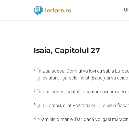
Ul
Isaia, Capitolul 27
1
În ziua aceea, Domnul va lovi cu sabia Lui cea 
şi leviatanul, şarpele inelat (Babel), şi va ucid
2
În ziua aceea, cântaţi o cântare asupra viei ce
3
„Eu, Domnul, sunt Păzitorul ei, Eu o ud în fiec
4
N-am nicio mânie. Dar, dacă voi găsi mărăcini şi