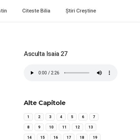
tin
Citeste Bilia
Știri Creștine
Asculta Isaia 27
Alte Capitole
1
2
3
4
5
6
7
8
9
10
11
12
13
14
15
16
17
18
19