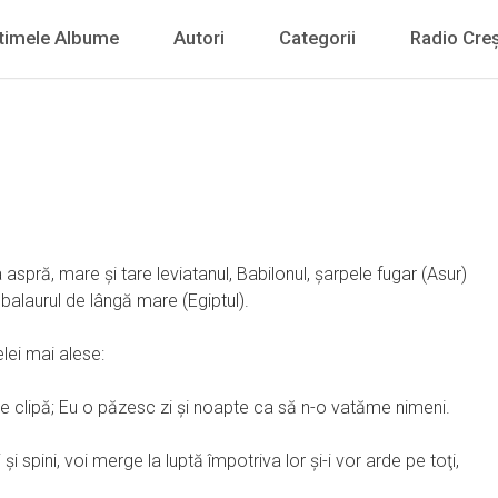
timele Albume
Autori
Categorii
Radio Creș
aspră, mare şi tare leviatanul, Babilonul, şarpele fugar (Asur)
e balaurul de lângă mare (Egiptul).
lei mai alese:
are clipă; Eu o păzesc zi şi noapte ca să n-o vatăme nimeni.
 spini, voi merge la luptă împotriva lor şi-i vor arde pe toţi,