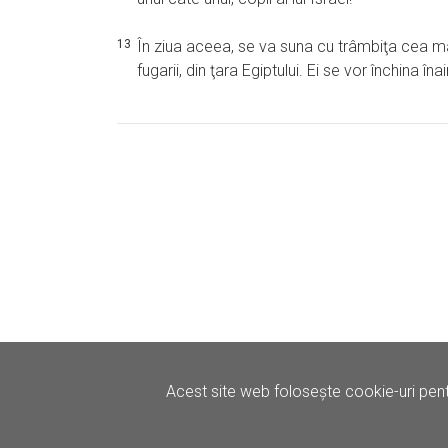
13
În ziua aceea, se va suna cu trâmbiţa cea mare,
fugarii, din ţara Egiptului. Ei se vor închina 
Acest site web folosește cookie-uri pent
©
Iertare.ro.
2026