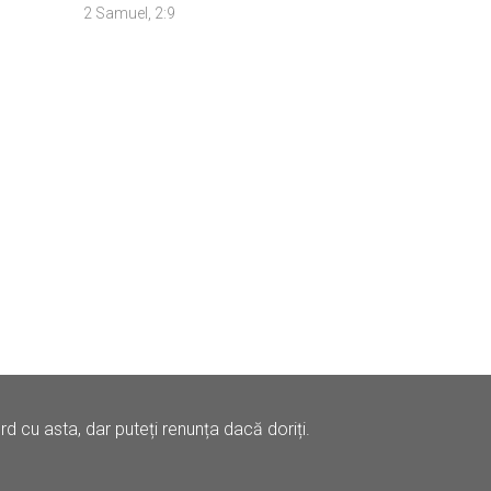
2 Samuel, 2:9
 cu asta, dar puteți renunța dacă doriți.
Contact
Drepturi de Autor (DMCA)
Cookies