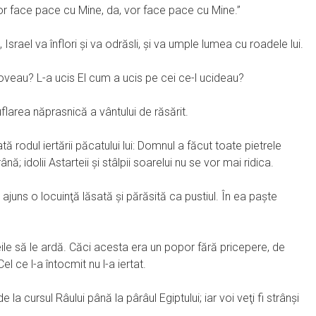
r face pace cu Mine, da, vor face pace cu Mine.”
 Israel va înflori şi va odrăsli, şi va umple lumea cu roadele lui.
loveau? L-a ucis El cum a ucis pe cei ce-l ucideau?
uflarea năprasnică a vântului de răsărit.
iată rodul iertării păcatului lui: Domnul a făcut toate pietrele
nă; idolii Astarteii şi stâlpii soarelui nu se vor mai ridica.
ajuns o locuinţă lăsată şi părăsită ca pustiul. În ea paşte
eile să le ardă. Căci acesta era un popor fără pricepere, de
el ce l-a întocmit nu l-a iertat.
 cursul Râului până la pârâul Egiptului; iar voi veţi fi strânşi