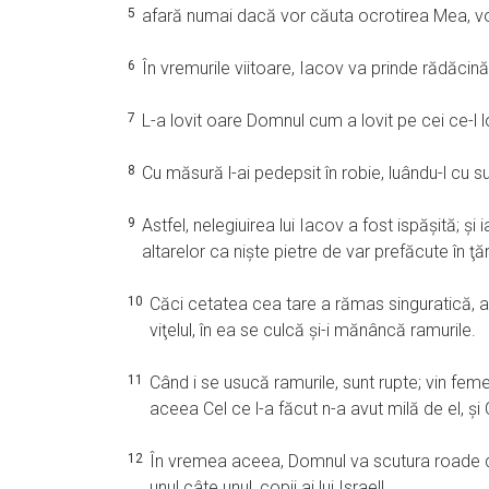
5
afară numai dacă vor căuta ocrotirea Mea, vo
6
În vremurile viitoare, Iacov va prinde rădăcină,
7
L-a lovit oare Domnul cum a lovit pe cei ce-l 
8
Cu măsură l-ai pedepsit în robie, luându-l cu s
9
Astfel, nelegiuirea lui Iacov a fost ispăşită; şi 
altarelor ca nişte pietre de var prefăcute în ţărâ
10
Căci cetatea cea tare a rămas singuratică, a 
viţelul, în ea se culcă şi-i mănâncă ramurile.
11
Când i se usucă ramurile, sunt rupte; vin fem
aceea Cel ce l-a făcut n-a avut milă de el, şi C
12
În vremea aceea, Domnul va scutura roade de la
unul câte unul, copii ai lui Israel!