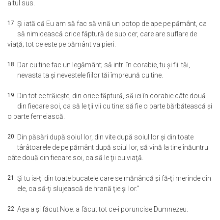
altul sus.
17
Şi iată că Eu am să fac să vină un potop de ape pe pământ, ca
să nimicească orice făptură de sub cer, care are suflare de
viaţă; tot ce este pe pământ va pieri.
18
Dar cu tine fac un legământ; să intri în corabie, tu şi fiii tăi,
nevasta ta şi nevestele fiilor tăi împreună cu tine.
19
Din tot ce trăieşte, din orice făptură, să iei în corabie câte două
din fiecare soi, ca să le ţii vii cu tine: să fie o parte bărbătească şi
o parte femeiască.
20
Din păsări după soiul lor, din vite după soiul lor şi din toate
târâtoarele de pe pământ după soiul lor, să vină la tine înăuntru
câte două din fiecare soi, ca să le ţii cu viaţă.
21
Şi tu ia-ţi din toate bucatele care se mănâncă şi fă-ţi merinde din
ele, ca să-ţi slujească de hrană ţie şi lor.”
22
Aşa a şi făcut Noe: a făcut tot ce-i poruncise Dumnezeu.