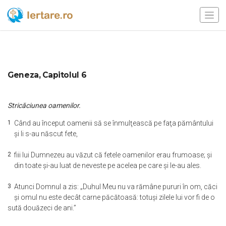
Geneza, Capitolul 6
Stricăciunea oamenilor.
1
Când au început oamenii să se înmulţească pe faţa pământului
şi li s-au născut fete,
2
fiii lui Dumnezeu au văzut că fetele oamenilor erau frumoase; şi
din toate şi-au luat de neveste pe acelea pe care şi le-au ales.
3
Atunci Domnul a zis: „Duhul Meu nu va rămâne pururi în om, căci
şi omul nu este decât carne păcătoasă: totuşi zilele lui vor fi de o
sută douăzeci de ani.”