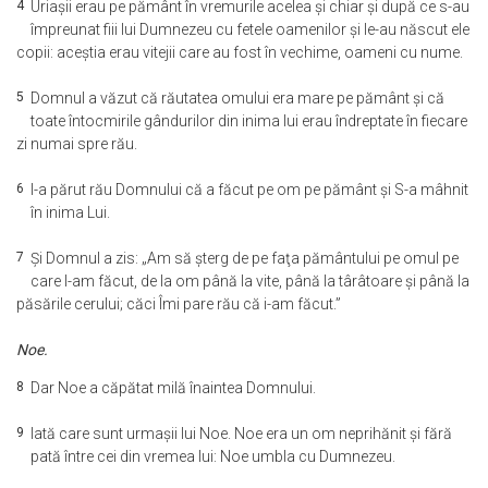
4
Uriaşii erau pe pământ în vremurile acelea şi chiar şi după ce s-au
împreunat fiii lui Dumnezeu cu fetele oamenilor şi le-au născut ele
copii: aceştia erau vitejii care au fost în vechime, oameni cu nume.
5
Domnul a văzut că răutatea omului era mare pe pământ şi că
toate întocmirile gândurilor din inima lui erau îndreptate în fiecare
zi numai spre rău.
6
I-a părut rău Domnului că a făcut pe om pe pământ şi S-a mâhnit
în inima Lui.
7
Şi Domnul a zis: „Am să şterg de pe faţa pământului pe omul pe
care l-am făcut, de la om până la vite, până la târâtoare şi până la
păsările cerului; căci Îmi pare rău că i-am făcut.”
Noe.
8
Dar Noe a căpătat milă înaintea Domnului.
9
Iată care sunt urmaşii lui Noe. Noe era un om neprihănit şi fără
pată între cei din vremea lui: Noe umbla cu Dumnezeu.