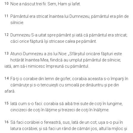
10
Noe a născut trei fii: Sem, Ham şi Iafet.
11
Pământul era stricat înaintea lui Dumnezeu, pământul era plin de
silnicie.
12
Dumnezeu S-a uitat spre pământ şi iată că pământul era stricat;
căci orice făptură îşi stricase calea pe pământ.
13
Atunci Dumnezeu a zis lui Noe: „Sfârşitul oricărei făpturi este
hotărât înaintea Mea, fiindcă au umplut pământul de silnicie;
iată, am să-i nimicesc împreună cu pământul.
14
Fă-ţi o corabie din lemn de gofer; corabia aceasta s-o împarţi în
cămăruţe şi s-o tencuieşti cu smoală pe dinăuntru şi pe din
afară.
15
Iată cum s-o faci: corabia să aibă trei sute de coţi în lungime,
cincizeci de coţi în lăţime şi treizeci de coţi în înălţime.
16
Să faci corăbiei o fereastră, sus, lată de un cot; uşa s-o pui în
latura corăbiei; şi să faci un rând de cămări jos, altul la mijloc şi