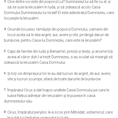
3
Cine dintre voi este din poporul Lui? Dumnezeul lui să fie cu el, şi
să se suie la Ierusalim în Iuda, şi să zidească acolo Casa
Domnului Dumnezeului lui Israel! El este adevăratul Dumnezeu, care
locuieşte la Ierusalim.
4
Oriunde locuiesc rămăşiţe din poporul Domnului, oamenii din
locul acela să le dea argint, aur, avere şi vite, pe lângă daruri de
bunăvoie, pentru Casa lui Dumnezeu, care este la Ierusalim!”
5
Capii de familie din Iuda şi Beniamin, preoţii şi leviţii, şi anume toţi
aceia al căror duh l-a trezit Dumnezeu, s-au sculat să meargă să
zidească la Ierusalim Casa Domnului.
6
Şi toţi cei dimprejurul lor le-au dat lucruri de argint, de aur, avere,
vite şi lucruri scumpe, afară de toate darurile de bunăvoie.
7
Împăratul Cirus a dat înapoi uneltele Casei Domnului pe care le
luase Nebucadneţar din Ierusalim şi le pusese în casa
dumnezeului său.
8
Cirus, împăratul perşilor, le-a scos prin Mitredat, vistiernicul, care
le-a dat lui Şeşbaţar voievodul lui Iuda.