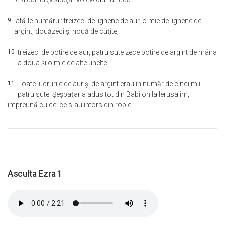
9
Iată-le numărul: treizeci de lighene de aur, o mie de lighene de
argint, douăzeci şi nouă de cuţite,
10
treizeci de potire de aur, patru sute zece potire de argint de mâna
a doua şi o mie de alte unelte.
11
Toate lucrurile de aur şi de argint erau în număr de cinci mii
patru sute. Şeşbaţar a adus tot din Babilon la Ierusalim,
împreună cu cei ce s-au întors din robie.
Asculta Ezra 1