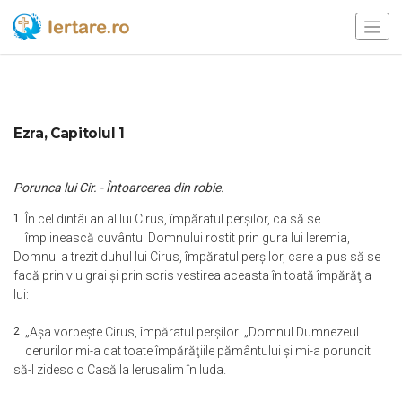
Ezra, Capitolul 1
Porunca lui Cir. - Întoarcerea din robie.
1
În cel dintâi an al lui Cirus, împăratul perşilor, ca să se
împlinească cuvântul Domnului rostit prin gura lui Ieremia,
Domnul a trezit duhul lui Cirus, împăratul perşilor, care a pus să se
facă prin viu grai şi prin scris vestirea aceasta în toată împărăţia
lui:
2
„Aşa vorbeşte Cirus, împăratul perşilor: „Domnul Dumnezeul
cerurilor mi-a dat toate împărăţiile pământului şi mi-a poruncit
să-I zidesc o Casă la Ierusalim în Iuda.