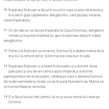
10
Împăratul Roboam a făcut în locul lor nişte scuturi de aramă şi
le-a dat în grija căpeteniilor alergătorilor, care păzeau intrarea
casei împăratului.
11
Ori de câte ori se ducea împăratul la Casa Domnului, alergătorii
veneau şi le purtau înaintea lui; apoi le aduceau iarăşi în odaia
alergătorilor.
12
Pentru că Roboam se smerise, Domnul Şi-a abătut mânia de la
el şi nu l-a nimicit de tot. Şi tot mai era ceva bun în Iuda.
13
Împăratul Roboam s-a întărit în Ierusalim şi a domnit. Avea
patruzeci şi unu de ani când a ajuns împărat şi a domnit
şaptesprezece ani la Ierusalim, cetatea pe care o alesese Domnul
din toate seminţiile lui Israel, ca să-Şi pună Numele în ea. Mama sa
se numea Naama, amonita.
14
El a făcut lucruri rele, pentru că nu şi-a pus inima să caute pe
Domnul.