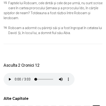
15
Faptele lui Roboam, cele dintâi şi cele de pe urmă, nu sunt scrise
oare în cartea prorocului Şemaia şi a prorocului Ido, în cărţile
spiţelor de neam? Totdeauna a fost război între Roboam şi
Ieroboam.
16
Roboam a adormit cu părinţii săi şi a fost îngropat în cetatea lui
David. Şi, în locul lui, a domnit fiul său Abia.
Asculta 2 Cronici 12
Alte Capitole