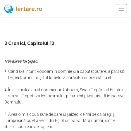
2 Cronici, Capitolul 12
Năvălirea lui Şişac.
1
Când s-a întărit Roboam în domnie şi a căpătat putere, a părăsit
Legea Domnului, şi tot Israelul a părăsit-o împreună cu el.
2
În al cincilea an al domniei lui Roboam, Şişac, împăratul Egiptului,
s-a suit împotriva Ierusalimului, pentru că păcătuiseră împotriva
Domnului.
3
Avea o mie două sute de care şi şaizeci de mii de călăreţi; şi
împreună cu el a venit din Egipt un popor fără număr, dintre
libieni, suchieni şi etiopieni.