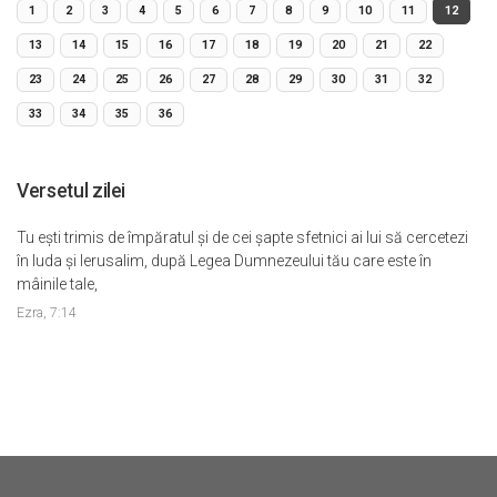
1
2
3
4
5
6
7
8
9
10
11
12
13
14
15
16
17
18
19
20
21
22
23
24
25
26
27
28
29
30
31
32
33
34
35
36
Versetul zilei
Tu eşti trimis de împăratul şi de cei şapte sfetnici ai lui să cercetezi
în Iuda şi Ierusalim, după Legea Dumnezeului tău care este în
mâinile tale,
Ezra, 7:14