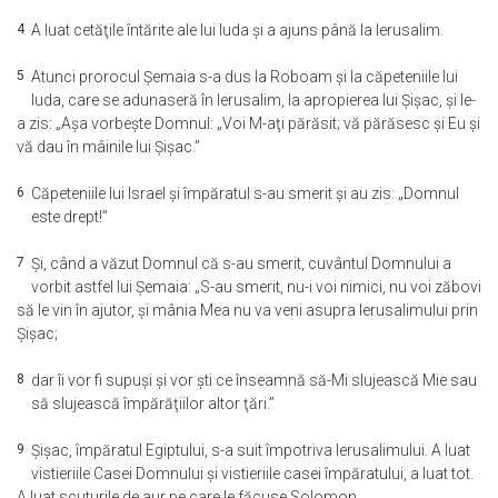
4
A luat cetăţile întărite ale lui Iuda şi a ajuns până la Ierusalim.
5
Atunci prorocul Şemaia s-a dus la Roboam şi la căpeteniile lui
Iuda, care se adunaseră în Ierusalim, la apropierea lui Şişac, şi le-
a zis: „Aşa vorbeşte Domnul: „Voi M-aţi părăsit; vă părăsesc şi Eu şi
vă dau în mâinile lui Şişac.”
6
Căpeteniile lui Israel şi împăratul s-au smerit şi au zis: „Domnul
este drept!”
7
Şi, când a văzut Domnul că s-au smerit, cuvântul Domnului a
vorbit astfel lui Şemaia: „S-au smerit, nu-i voi nimici, nu voi zăbovi
să le vin în ajutor, şi mânia Mea nu va veni asupra Ierusalimului prin
Şişac;
8
dar îi vor fi supuşi şi vor şti ce înseamnă să-Mi slujească Mie sau
să slujească împărăţiilor altor ţări.”
9
Şişac, împăratul Egiptului, s-a suit împotriva Ierusalimului. A luat
vistieriile Casei Domnului şi vistieriile casei împăratului, a luat tot.
A luat scuturile de aur pe care le făcuse Solomon.