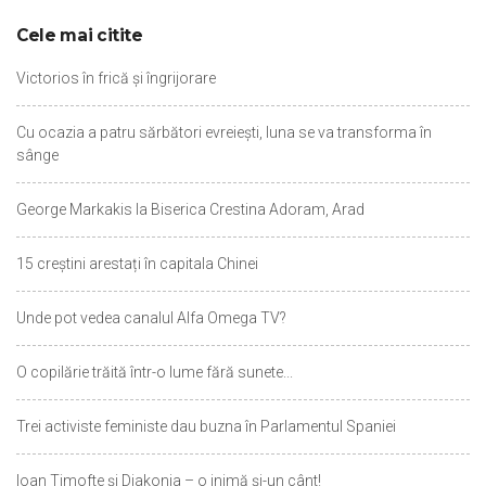
Cele mai citite
Victorios în frică şi îngrijorare
Cu ocazia a patru sărbători evreieşti, luna se va transforma în
sânge
George Markakis la Biserica Crestina Adoram, Arad
15 creștini arestați în capitala Chinei
Unde pot vedea canalul Alfa Omega TV?
O copilărie trăită într-o lume fără sunete...
Trei activiste feministe dau buzna în Parlamentul Spaniei
Ioan Timofte şi Diakonia – o inimă şi-un cânt!