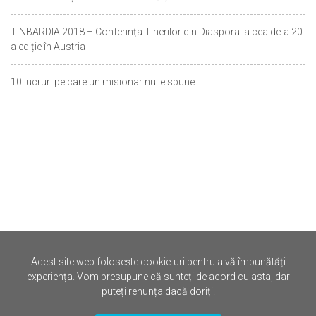
TINBARDIA 2018 – Conferința Tinerilor din Diaspora la cea de-a 20-
a ediție în Austria
10 lucruri pe care un misionar nu le spune
Acest site web folosește cookie-uri pentru a vă îmbunătăți
©
Iertare.ro.
2026
experiența. Vom presupune că sunteți de acord cu asta, dar
puteți renunța dacă doriți.
Politica de Confidentialitate
Termene si Conditii
Contact
Drepturi de Autor (DMCA)
Cookies