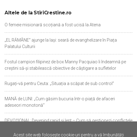
Altele de la StiriCrestine.ro
O femeie misionară scoțiană a fost ucisă la Atena
„EL RĂMÂNE” ajunge la Iași: seară de evanghelizare în Piața
Palatului Culturii
Fostul campion filipinez de box Manny Pacquiao îi îndeamnă pe
creștini să-și stabilească obiective de câștigare a sufletelor
Rugați-vă pentru Ceuta: „Situația a scăpat de sub control”
MANĂ de LUNI: „Cum găsim bucuria într-o piață de afaceri
adeseori monotonă”
DEVOȚIONAL: Devenind rapid și lent – Cum să gestionezi conflictele
și mânia după învățătura lui Iacov
Acest site web folosește cookie-uri pentru a vă îmbunătăți