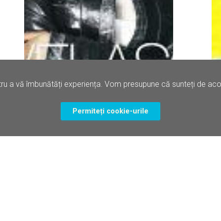
ru a vă îmbunătăți experiența. Vom presupune că sunteți de acord
Permiteți cookie-urile