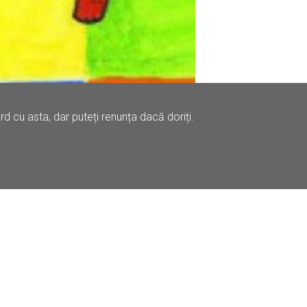
 cu asta, dar puteți renunța dacă doriți.