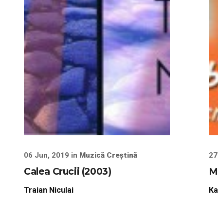
06 Jun, 2019 in
Muzică Creștină
27
Calea Crucii (2003)
М
Traian Niculai
Ка